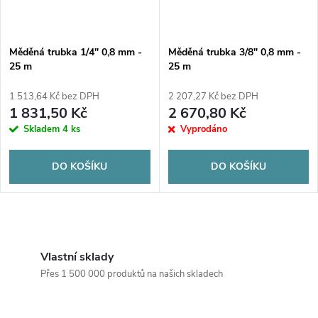
Měděná trubka 1/4" 0,8 mm -
Měděná trubka 3/8" 0,8 mm -
25 m
25 m
1 513,64 Kč bez DPH
2 207,27 Kč bez DPH
1 831,50 Kč
2 670,80 Kč
Skladem
4 ks
Vyprodáno
DO KOŠÍKU
DO KOŠÍKU
O
v
Vlastní sklady
Přes 1 500 000 produktů na našich skladech
l