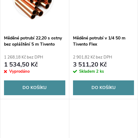
t
t
ů
ů
Měděné potrubí 22,20 s ostny
Měděné potrubí v 1/4 50 m
bez opláštění 5 m Tivento
Tivento Flex
1 268,18 Kč bez DPH
2 901,82 Kč bez DPH
1 534,50 Kč
3 511,20 Kč
Vyprodáno
Skladem
2 ks
DO KOŠÍKU
DO KOŠÍKU