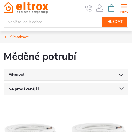
Přejít
NÁKUPNÍ
KOŠÍK
na
obsah
HLEDAT
Klimatizace
Měděné potrubí
Filtrovat
Ř
Nejprodávanější
a
Nejlevnější
V
Nejdražší
z
ý
Abecedně