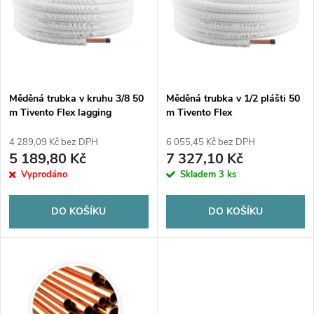
e
p
n
i
í
s
p
Měděná trubka v kruhu 3/8 50
Měděná trubka v 1/2 plášti 50
m Tivento Flex lagging
m Tivento Flex
p
r
4 289,09 Kč bez DPH
6 055,45 Kč bez DPH
r
5 189,80 Kč
7 327,10 Kč
o
Vyprodáno
Skladem
3 ks
o
d
DO KOŠÍKU
DO KOŠÍKU
d
u
u
k
k