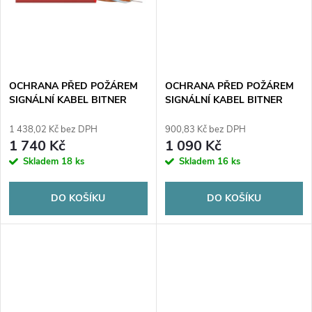
t
t
ů
ů
OCHRANA PŘED POŽÁREM
OCHRANA PŘED POŽÁREM
SIGNÁLNÍ KABEL BITNER
SIGNÁLNÍ KABEL BITNER
YnTKSY 2x2x0,8 - 100m
YnTKSYekw 1x2x0.8 - 100m
1 438,02 Kč bez DPH
900,83 Kč bez DPH
1 740 Kč
1 090 Kč
Skladem
18 ks
Skladem
16 ks
DO KOŠÍKU
DO KOŠÍKU