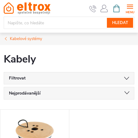
Přejít
NÁKUPNÍ
KOŠÍK
na
obsah
HLEDAT
Kabelové systémy
Kabely
Filtrovat
Ř
Nejprodávanější
a
Nejlevnější
V
Nejdražší
z
ý
Abecedně