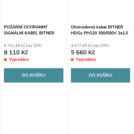
POŽÁRNÍ OCHRANNÝ
Ohnivzdorný kabel BITNER
SIGNÁLNÍ KABEL BITNER
HDGs PH120 300/500V 2x1,5
HTKSHekw PH90 2x2x1,0 -
- 100m
100m
6 702,48 Kč bez DPH
4 677,69 Kč bez DPH
8 110 Kč
5 660 Kč
Vyprodáno
Vyprodáno
DO KOŠÍKU
DO KOŠÍKU