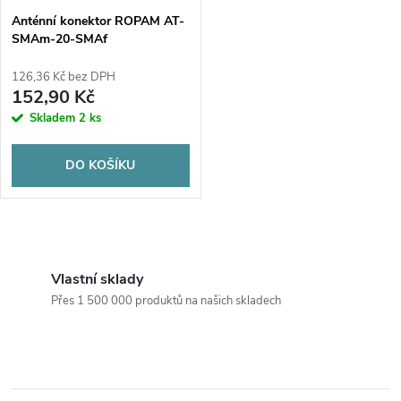
Anténní konektor ROPAM AT-
SMAm-20-SMAf
126,36 Kč bez DPH
152,90 Kč
Skladem
2 ks
DO KOŠÍKU
O
v
Vlastní sklady
Přes 1 500 000 produktů na našich skladech
l
á
d