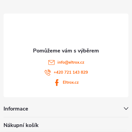
a
i
t
s
í
u
info
@
eltrox.cz
+420 721 143 829
Eltrox.cz
Informace
Nákupní košík