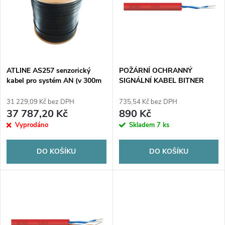
e
p
n
i
í
s
p
ATLINE AS257 senzorický
POŽÁRNÍ OCHRANNÝ
kabel pro systém AN (v 300m
SIGNÁLNÍ KABEL BITNER
p
discích) / cena za 1 mb.
YnTKSY 1x2x0,8 - 100m
r
31 229,09 Kč bez DPH
735,54 Kč bez DPH
r
37 787,20 Kč
890 Kč
o
Vyprodáno
Skladem
7 ks
o
d
DO KOŠÍKU
DO KOŠÍKU
d
u
u
k
k