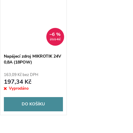
–6 %
211 Kč
Napájecí zdroj MIKROTIK 24V
0,8A (18POW)
163,09 Kč bez DPH
197,34 Kč
Vyprodáno
DO KOŠÍKU
O