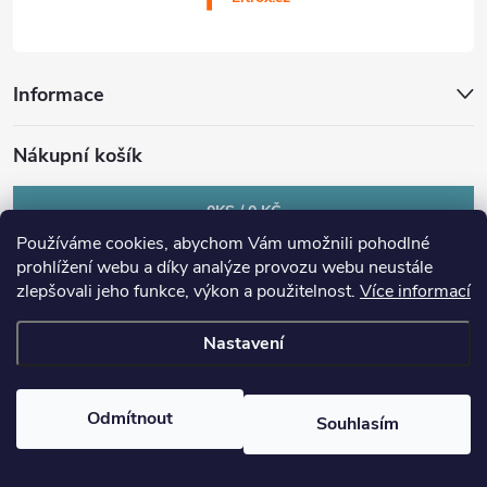
Informace
Nákupní košík
0
KS /
0 KČ
Používáme cookies, abychom Vám umožnili pohodlné
prohlížení webu a díky analýze provozu webu neustále
zlepšovali jeho funkce, výkon a použitelnost.
Více informací
Nastavení
Copyright 2026
eltrox.cz
. Všechna práva vyhrazena.
Upravit nastavení
cookies
Odmítnout
Souhlasím
Vytvořil Shoptet Premium