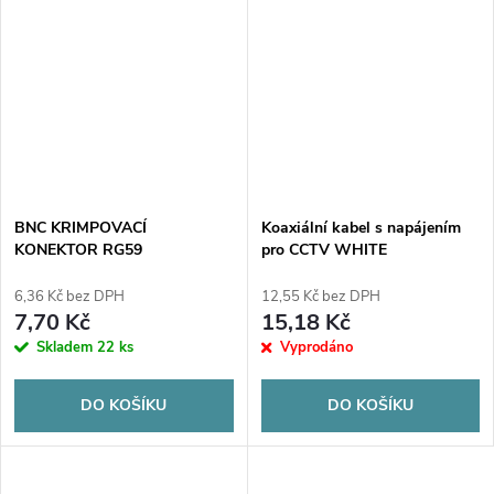
BNC KRIMPOVACÍ
Koaxiální kabel s napájením
KONEKTOR RG59
pro CCTV WHITE
K60+2x0,5mm2
ELEKTROKABEL 1m
6,36 Kč bez DPH
12,55 Kč bez DPH
7,70 Kč
15,18 Kč
Skladem
22 ks
Vyprodáno
DO KOŠÍKU
DO KOŠÍKU