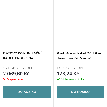
DATOVÝ KOMUNIKAČNÍ
Prodlužovací kabel DC 5,0 m
KABEL KROUCENÁ
dvoužilový 2x0,5 mm2
DVOJLINKA UTP DAHUA
opletená zástrčka/zásuvka
PFM920I-5EUN
2,1x5,5 mm
1 710,41 Kč bez DPH
143,17 Kč bez DPH
2 069,60 Kč
173,24 Kč
Vyprodáno
Skladem
>50 ks
DO KOŠÍKU
DO KOŠÍKU