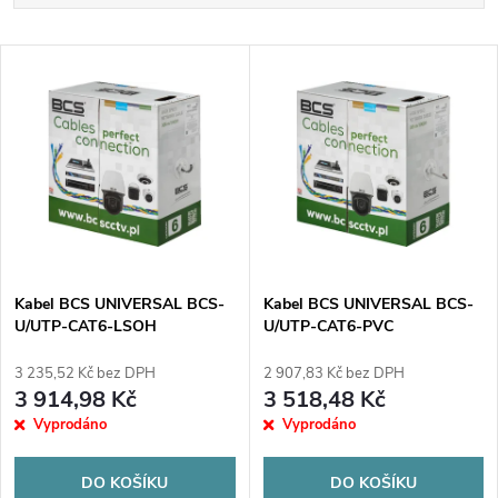
a
Nejlevnější
V
Nejdražší
z
ý
Abecedně
e
p
n
i
í
s
p
Kabel BCS UNIVERSAL BCS-
Kabel BCS UNIVERSAL BCS-
U/UTP-CAT6-LSOH
U/UTP-CAT6-PVC
p
r
3 235,52 Kč bez DPH
2 907,83 Kč bez DPH
r
3 914,98 Kč
3 518,48 Kč
o
Vyprodáno
Vyprodáno
o
d
DO KOŠÍKU
DO KOŠÍKU