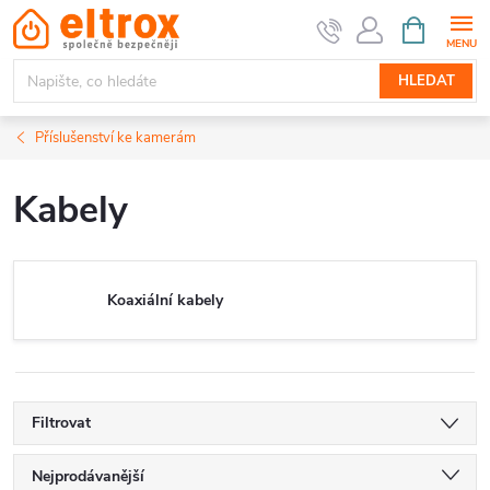
Přejít
NÁKUPNÍ
KOŠÍK
na
obsah
HLEDAT
Příslušenství ke kamerám
Kabely
Koaxiální kabely
Filtrovat
Ř
Nejprodávanější