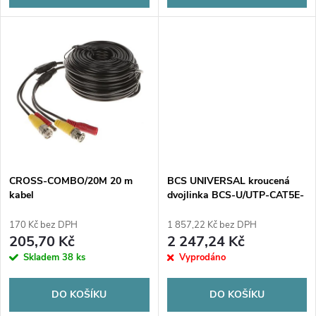
d
u
u
k
k
t
t
ů
ů
CROSS-COMBO/20M 20 m
BCS UNIVERSAL kroucená
kabel
dvojlinka BCS-U/UTP-CAT5E-
PVC
170 Kč bez DPH
1 857,22 Kč bez DPH
205,70 Kč
2 247,24 Kč
Skladem
38 ks
Vyprodáno
DO KOŠÍKU
DO KOŠÍKU