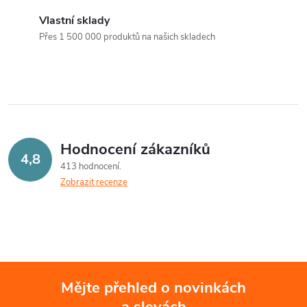
v
Vlastní sklady
Přes 1 500 000 produktů na našich skladech
l
á
d
a
Hodnocení zákazníků
c
4,8
413 hodnocení
Zobrazit recenze
í
p
r
v
Mějte přehled o novinkách
k