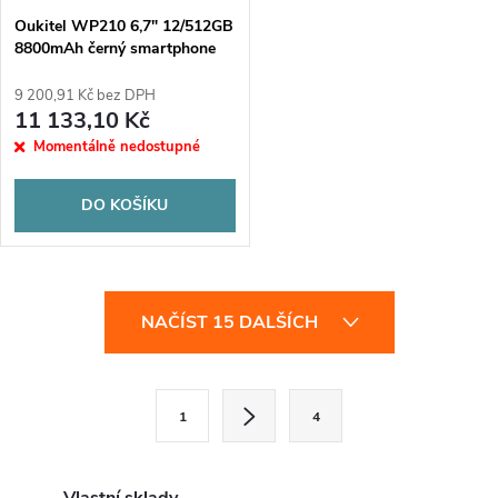
Oukitel WP210 6,7" 12/512GB
8800mAh černý smartphone
9 200,91 Kč bez DPH
11 133,10 Kč
Momentálně nedostupné
DO KOŠÍKU
O
NAČÍST 15 DALŠÍCH
v
l
S
1
4
t
á
r
d
á
Vlastní sklady