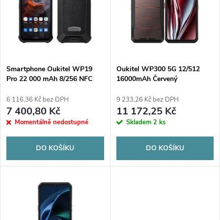
e
p
n
i
í
s
p
Smartphone Oukitel WP19
Oukitel WP300 5G 12/512
Pro 22 000 mAh 8/256 NFC
16000mAh Červený
p
černý
smartphone
r
6 116,36 Kč bez DPH
9 233,26 Kč bez DPH
r
7 400,80 Kč
11 172,25 Kč
o
Momentálně nedostupné
Skladem
2 ks
o
d
DO KOŠÍKU
DO KOŠÍKU
d
u
u
k
k