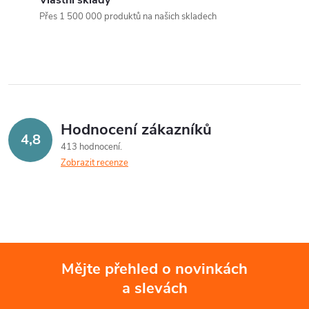
a
n
Přes 1 500 000 produktů na našich skladech
k
c
o
í
v
á
p
n
r
Hodnocení zákazníků
í
4,8
413 hodnocení
v
Zobrazit recenze
k
y
v
ý
Mějte přehled o novinkách
a slevách
Z
p