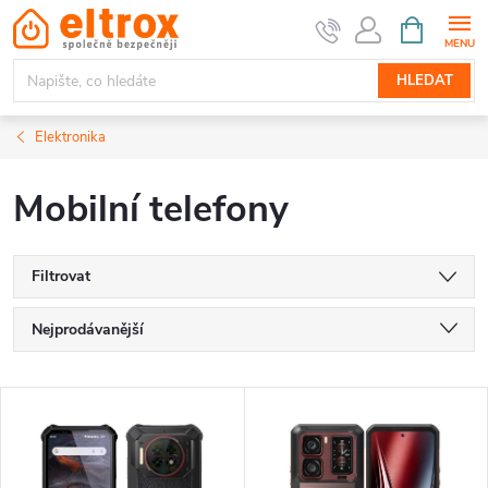
Přejít
NÁKUPNÍ
KOŠÍK
na
obsah
HLEDAT
Elektronika
Mobilní telefony
Filtrovat
Ř
Nejprodávanější
a
Nejlevnější
V
Nejdražší
z
ý
Abecedně