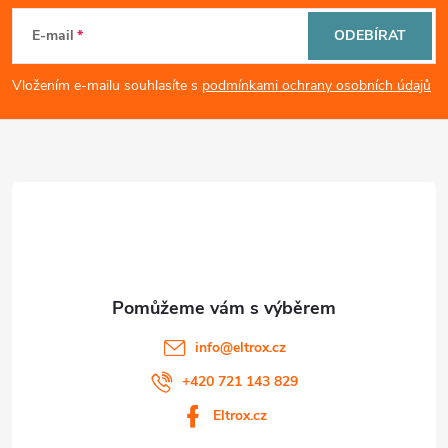
i
á
E-mail
ODEBÍRAT
s
p
Vložením e-mailu souhlasíte s
podmínkami ochrany osobních údajů
u
a
t
í
info
@
eltrox.cz
+420 721 143 829
Eltrox.cz