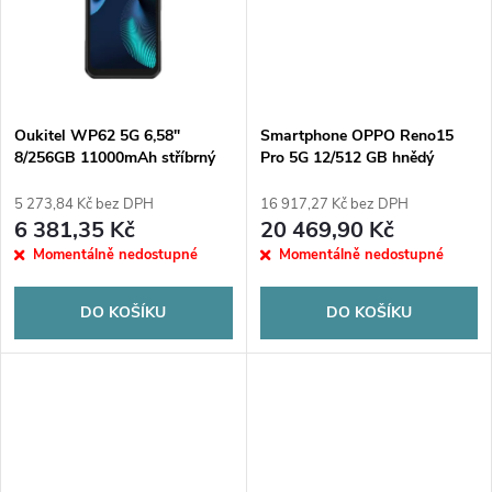
t
t
ů
ů
Oukitel WP62 5G 6,58"
Smartphone OPPO Reno15
8/256GB 11000mAh stříbrný
Pro 5G 12/512 GB hnědý
smartphone
5 273,84 Kč bez DPH
16 917,27 Kč bez DPH
6 381,35 Kč
20 469,90 Kč
Momentálně nedostupné
Momentálně nedostupné
DO KOŠÍKU
DO KOŠÍKU