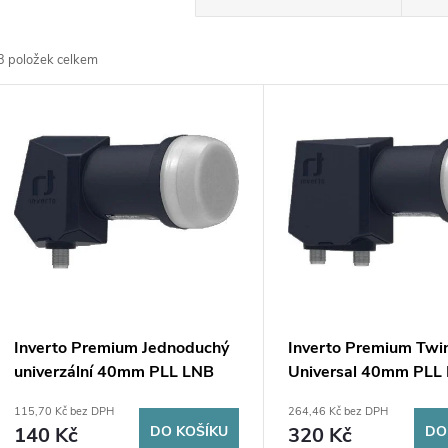
a
3
položek celkem
z
V
e
ý
n
p
p
s
r
p
Inverto Premium Jednoduchý
Inverto Premium Twi
o
univerzální 40mm PLL LNB
Universal 40mm PLL
r
konvertor
konvertor
115,70 Kč bez DPH
264,46 Kč bez DPH
d
140 Kč
DO KOŠÍKU
320 Kč
DO