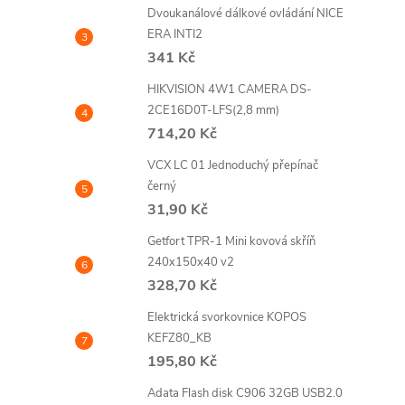
Dvoukanálové dálkové ovládání NICE
l
ERA INTI2
341 Kč
HIKVISION 4W1 CAMERA DS-
2CE16D0T-LFS(2,8 mm)
714,20 Kč
VCX LC 01 Jednoduchý přepínač
černý
í
31,90 Kč
Getfort TPR-1 Mini kovová skříň
240x150x40 v2
r
328,70 Kč
Elektrická svorkovnice KOPOS
KEFZ80_KB
195,80 Kč
Adata Flash disk C906 32GB USB2.0