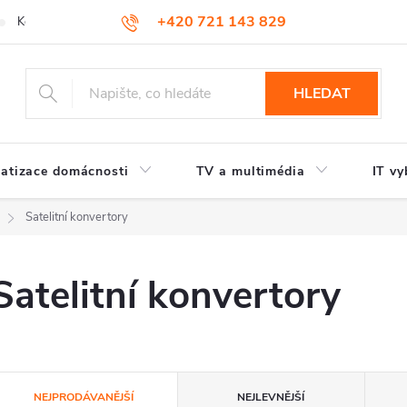
+420 721 143 829
Kontakty
HLEDAT
atizace domácnosti
TV a multimédia
IT vy
Satelitní konvertory
Satelitní konvertory
Ř
NEJPRODÁVANĚJŠÍ
NEJLEVNĚJŠÍ