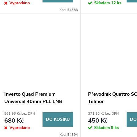
o
Vyprodáno
Skladem
12 ks
u
Kód:
54883
d
k
u
t
k
ů
t
ů
Inverto Quad Premium
Převodník Quattro S
Universal 40mm PLL LNB
Telmor
konvertor
561,98 Kč bez DPH
371,90 Kč bez DPH
680 Kč
DO KOŠÍKU
450 Kč
DO
Vyprodáno
Skladem
9 ks
Kód:
54894