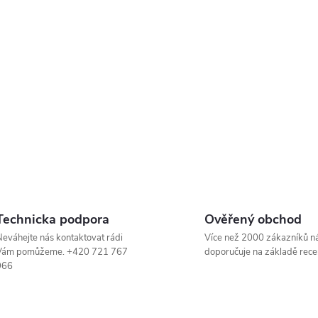
v
ý
p
s
u
Technicka podpora
Ověřený obchod
eváhejte nás kontaktovat rádi
Více než 2000 zákazníků n
Vám pomůžeme. +420 721 767
doporučuje na základě rece
966