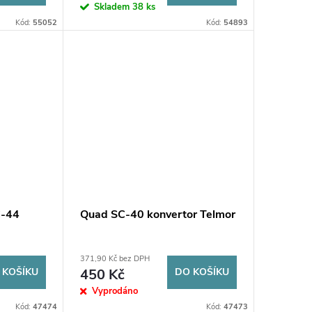
Skladem
38 ks
Kód:
55052
Kód:
54893
C-44
Quad SC-40 konvertor Telmor
371,90 Kč bez DPH
 KOŠÍKU
450 Kč
DO KOŠÍKU
Vyprodáno
Kód:
47474
Kód:
47473