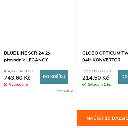
BLUE LINE SCR 24 2x
GLOBO OPTICUM TW
převodník LEGANCY
04H KONVERTOR
614,55 Kč bez DPH
177,27 Kč bez DPH
743,60 Kč
DO KOŠÍKU
214,50 Kč
DO
Vyprodáno
Skladem
1 ks
Kód:
33812
O
NAČÍST 15 DALŠÍ
v