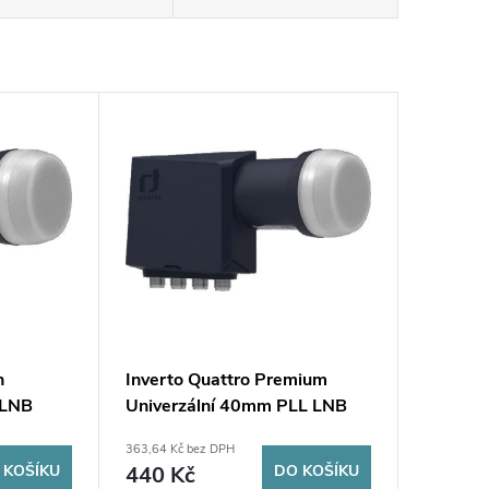
n
Inverto Quattro Premium
 LNB
Univerzální 40mm PLL LNB
konvertor
363,64 Kč bez DPH
 KOŠÍKU
440 Kč
DO KOŠÍKU