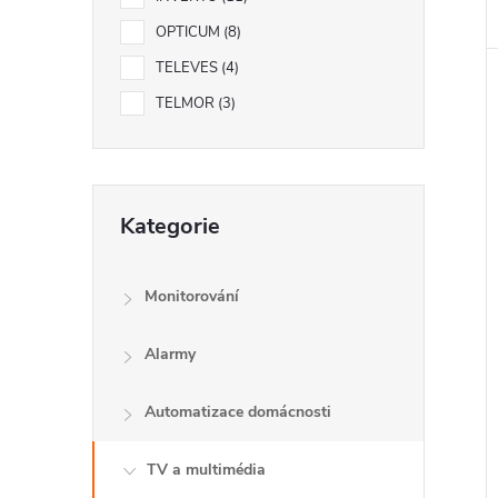
e
OPTICUM
8
l
TELEVES
4
TELMOR
3
Přeskočit
Kategorie
kategorie
Monitorování
Alarmy
Automatizace domácnosti
TV a multimédia