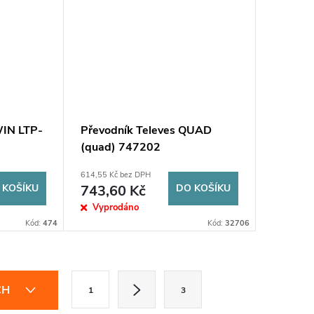
IN LTP-
Převodník Televes QUAD
(quad) 747202
614,55 Kč bez DPH
 KOŠÍKU
743,60 Kč
DO KOŠÍKU
Vyprodáno
Kód:
474
Kód:
32706
S
CH
1
3
t