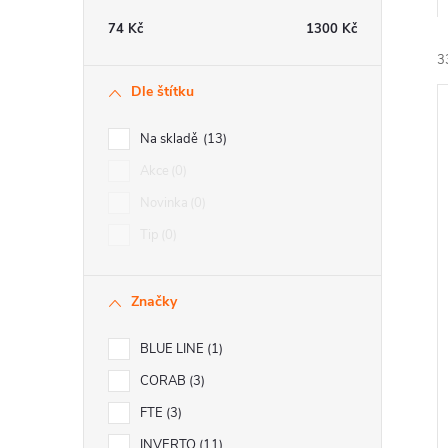
t
74
Kč
1300
Kč
r
3
Dle štítku
a
Na skladě
13
n
Akce
0
Novinka
0
n
í
Tip
0
i
í
Značky
p
BLUE LINE
1
a
CORAB
3
n
FTE
3
INVERTO
11