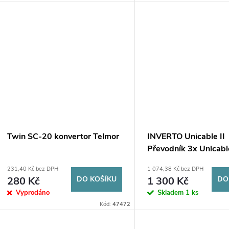
Twin SC-20 konvertor Telmor
INVERTO Unicable II
Převodník 3x Unicabl
Legacy
231,40 Kč bez DPH
1 074,38 Kč bez DPH
280 Kč
DO KOŠÍKU
1 300 Kč
DO
Vyprodáno
Skladem
1 ks
Kód:
47472