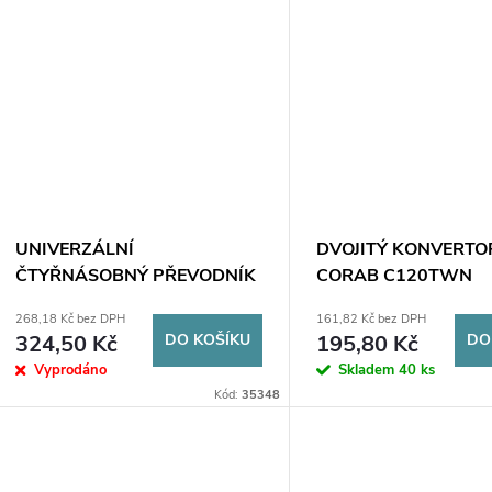
UNIVERZÁLNÍ
DVOJITÝ KONVERTO
ČTYŘNÁSOBNÝ PŘEVODNÍK
CORAB C120TWN
CORAB
268,18 Kč bez DPH
161,82 Kč bez DPH
324,50 Kč
DO KOŠÍKU
195,80 Kč
DO
Vyprodáno
Skladem
40 ks
Kód:
35348