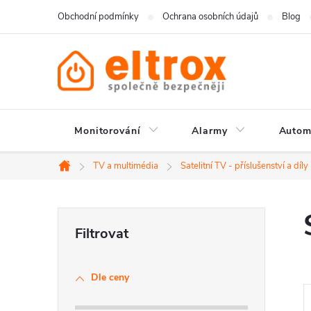
Přejít
Obchodní podmínky
Ochrana osobních údajů
Blog
na
obsah
Monitorování
Alarmy
Autom
TV a multimédia
Satelitní TV - příslušenství a díly
Domů
P
o
Dle ceny
s