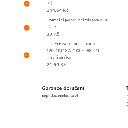
bílý
144,64 Kč
Uzemněná jednoduchá zásuvka VCX
LC 13
33 Kč
i
LED trubice T8 HIGH LUMEN
1200MM 18W 4000K 2880LM
mléčné stínítko
71,50 Kč
Garance doručení
nepoškozeného zboží
N