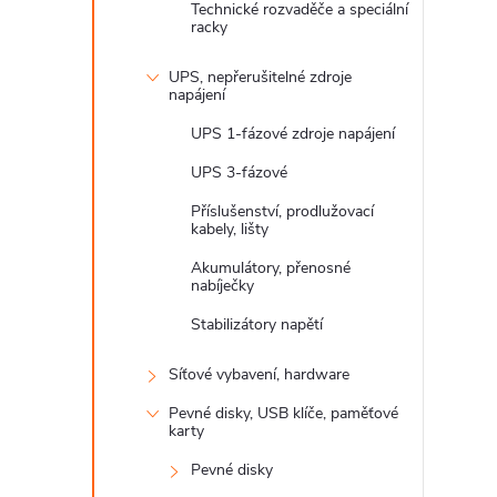
Technické rozvaděče a speciální
e
racky
l
UPS, nepřerušitelné zdroje
napájení
UPS 1-fázové zdroje napájení
UPS 3-fázové
Příslušenství, prodlužovací
kabely, lišty
Akumulátory, přenosné
nabíječky
Stabilizátory napětí
Síťové vybavení, hardware
Pevné disky, USB klíče, paměťové
karty
Pevné disky