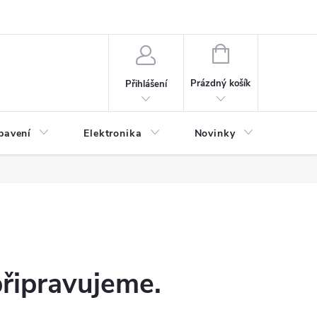
NÁKUPNÍ
KOŠÍK
Prázdný košík
Přihlášení
bavení
Elektronika
Novinky
Obch
připravujeme.