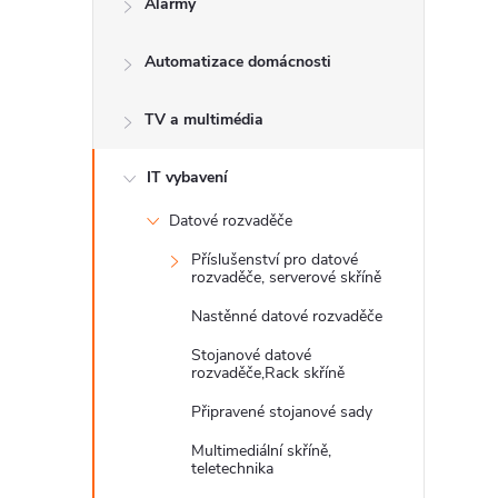
Alarmy
t
Automatizace domácnosti
r
a
TV a multimédia
n
IT vybavení
Datové rozvaděče
n
Příslušenství pro datové
rozvaděče, serverové skříně
í
Nastěnné datové rozvaděče
p
Stojanové datové
rozvaděče,Rack skříně
a
Připravené stojanové sady
Multimediální skříně,
n
teletechnika