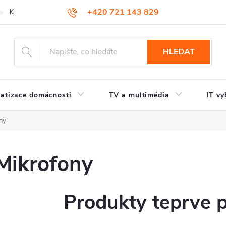
+420 721 143 829
Kontakty
HLEDAT
atizace domácnosti
TV a multimédia
IT vy
ny
Mikrofony
Produkty teprve 