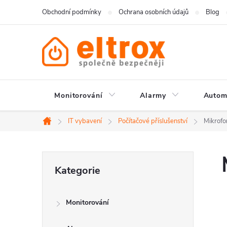
Přejít
Obchodní podmínky
Ochrana osobních údajů
Blog
na
obsah
Monitorování
Alarmy
Autom
IT vybavení
Počítačové příslušenství
Mikrofo
Domů
P
Přeskočit
Kategorie
kategorie
o
Monitorování
s