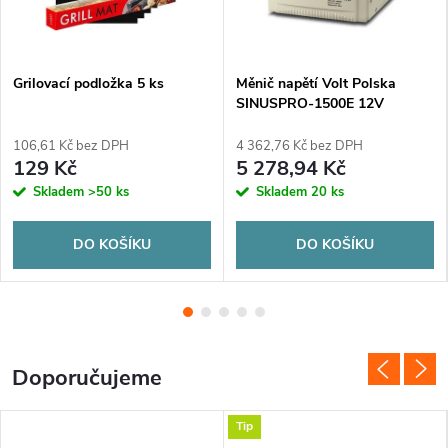
t
r
o
Grilovací podložka 5 ks
Měnič napětí Volt Polska
SINUSPRO-1500E 12V
1050/1500W
x
106,61 Kč bez DPH
4 362,76 Kč bez DPH
129 Kč
5 278,94 Kč
.
Skladem
>50 ks
Skladem
20 ks
c
DO KOŠÍKU
DO KOŠÍKU
z
Doporučujeme
Tip