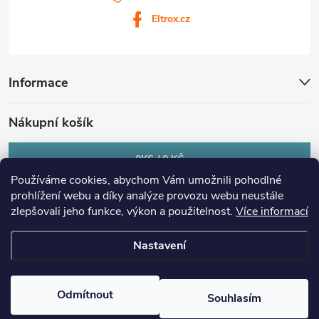
Eltrox.cz
Informace
Nákupní košík
0
KS /
0 KČ
Používáme cookies, abychom Vám umožnili pohodlné
prohlížení webu a díky analýze provozu webu neustále
zlepšovali jeho funkce, výkon a použitelnost.
Více informací
Nastavení
Copyright 2026
eltrox.cz
. Všechna práva vyhrazena.
Upravit nastavení
cookies
Odmítnout
Souhlasím
Vytvořil Shoptet Premium