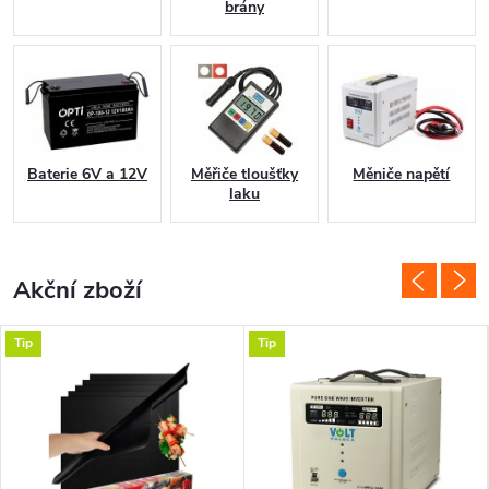
o
brány
m
á
c
Baterie 6V a 12V
Měřiče tloušťky
Měniče napětí
laku
n
o
Akční zboží
s
t
Tip
Tip
E
l