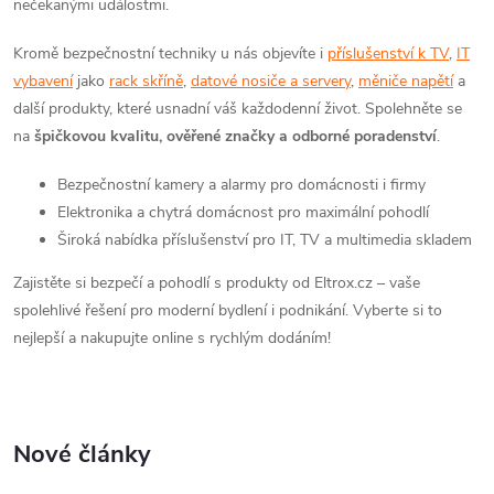
nečekanými událostmi.
Kromě bezpečnostní techniky u nás objevíte i
příslušenství k TV
,
IT
vybavení
jako
rack skříně
,
datové nosiče a servery
,
měniče napětí
a
další produkty, které usnadní váš každodenní život. Spolehněte se
na
špičkovou kvalitu, ověřené značky a odborné poradenství
.
Bezpečnostní kamery a alarmy pro domácnosti i firmy
Elektronika a chytrá domácnost pro maximální pohodlí
Široká nabídka příslušenství pro IT, TV a multimedia skladem
Zajistěte si bezpečí a pohodlí s produkty od Eltrox.cz – vaše
spolehlivé řešení pro moderní bydlení i podnikání. Vyberte si to
nejlepší a nakupujte online s rychlým dodáním!
Nové články