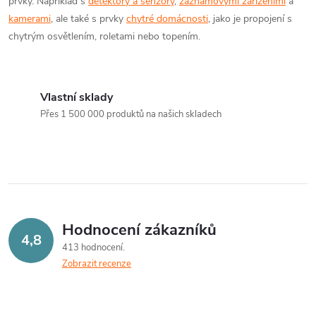
prvky. Například s
detektory a senzory
,
záznamovými zařízeními
a
kamerami
, ale také s prvky
chytré domácnosti
, jako je propojení s
chytrým osvětlením, roletami nebo topením.
Vlastní sklady
Přes 1 500 000 produktů na našich skladech
Hodnocení zákazníků
4,8
413 hodnocení
Zobrazit recenze