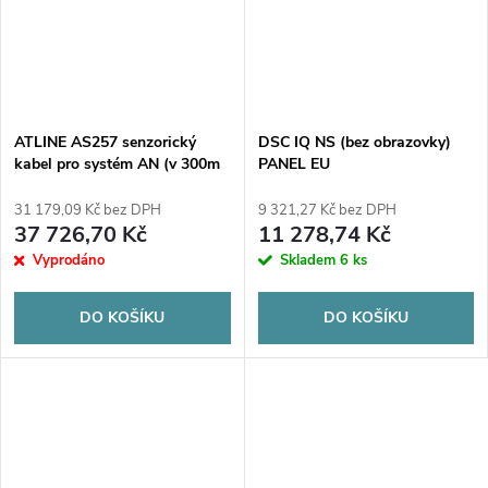
ATLINE AS257 senzorický
DSC IQ NS (bez obrazovky)
kabel pro systém AN (v 300m
PANEL EU
discích) / cena za 1 mb.
31 179,09 Kč bez DPH
9 321,27 Kč bez DPH
37 726,70 Kč
11 278,74 Kč
Vyprodáno
Skladem
6 ks
DO KOŠÍKU
DO KOŠÍKU