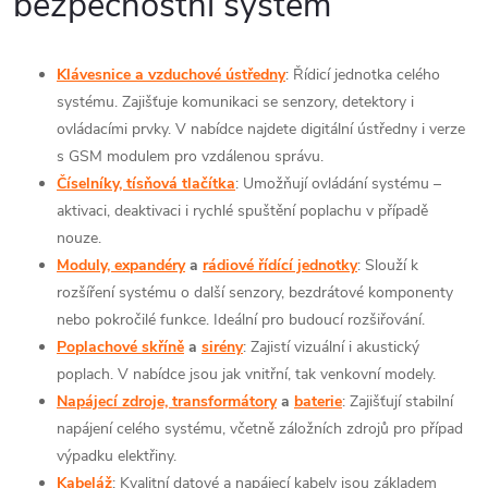
bezpečnostní systém
ý
p
Klávesnice a vzduchové ústředny
: Řídicí jednotka celého
systému. Zajišťuje komunikaci se senzory, detektory i
i
ovládacími prvky. V nabídce najdete digitální ústředny i verze
s
s GSM modulem pro vzdálenou správu.
Číselníky, tísňová tlačítka
: Umožňují ovládání systému –
u
aktivaci, deaktivaci i rychlé spuštění poplachu v případě
nouze.
Moduly, expandéry
a
rádiové řídící jednotky
: Slouží k
rozšíření systému o další senzory, bezdrátové komponenty
nebo pokročilé funkce. Ideální pro budoucí rozšiřování.
Poplachové skříně
a
sirény
: Zajistí vizuální i akustický
poplach. V nabídce jsou jak vnitřní, tak venkovní modely.
Napájecí zdroje, transformátory
a
baterie
: Zajišťují stabilní
napájení celého systému, včetně záložních zdrojů pro případ
výpadku elektřiny.
Kabeláž
: Kvalitní datové a napájecí kabely jsou základem