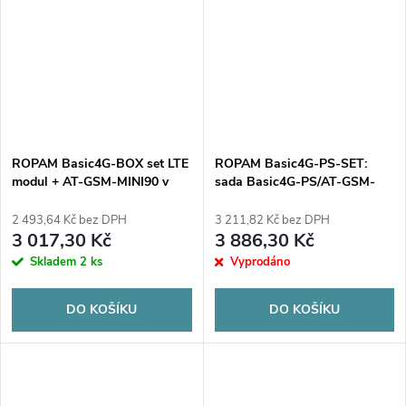
ROPAM Basic4G-BOX set LTE
ROPAM Basic4G-PS-SET:
modul + AT-GSM-MINI90 v
sada Basic4G-PS/AT-GSM-
pouzdře pro povrchovou
MINI90/O-R3P/PS-3024/,
montáž
modul LTE v pouzdře pro
2 493,64 Kč bez DPH
3 211,82 Kč bez DPH
povrchovou montáž s AC/DC
3 017,30 Kč
3 886,30 Kč
adaptérem a anténou GSM/LTE
Skladem
2 ks
Vyprodáno
DO KOŠÍKU
DO KOŠÍKU