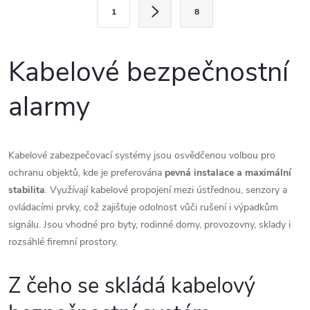
l
S
1
8
t
á
r
d
á
Kabelové bezpečnostní
a
n
alarmy
k
c
o
í
v
á
Kabelové zabezpečovací systémy jsou osvědčenou volbou pro
p
ochranu objektů, kde je preferována
pevná instalace a maximální
n
r
stabilita
. Využívají kabelové propojení mezi ústřednou, senzory a
í
ovládacími prvky, což zajišťuje odolnost vůči rušení i výpadkům
v
signálu. Jsou vhodné pro byty, rodinné domy, provozovny, sklady i
rozsáhlé firemní prostory.
k
y
Z čeho se skládá kabelový
v