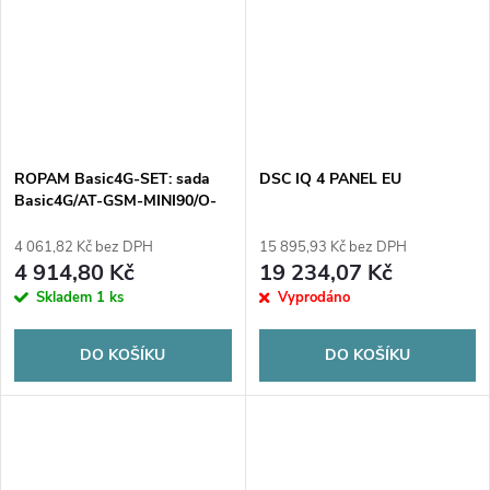
ROPAM Basic4G-SET: sada
DSC IQ 4 PANEL EU
Basic4G/AT-GSM-MINI90/O-
R3P/PSR-ECO-2012/, modul
LTE v pouzdře pro povrchovou
4 061,82 Kč bez DPH
15 895,93 Kč bez DPH
montáž s napájecím zdrojem -
4 914,80 Kč
19 234,07 Kč
ECO a anténou GSM/LTE
Skladem
1 ks
Vyprodáno
DO KOŠÍKU
DO KOŠÍKU