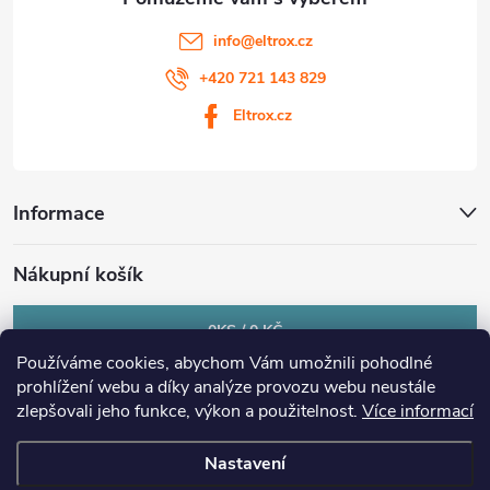
info
@
eltrox.cz
+420 721 143 829
Eltrox.cz
Informace
Nákupní košík
0
KS /
0 KČ
Používáme cookies, abychom Vám umožnili pohodlné
prohlížení webu a díky analýze provozu webu neustále
zlepšovali jeho funkce, výkon a použitelnost.
Více informací
Nastavení