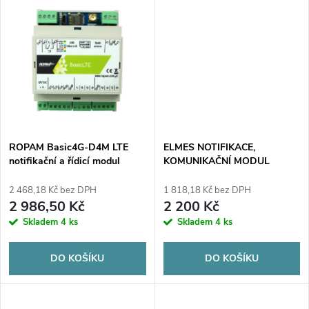
u
k
k
t
t
ů
ů
ROPAM Basic4G-D4M LTE
ELMES NOTIFIKACE,
notifikační a řídicí modul
KOMUNIKAČNÍ MODUL
(2G/4G)
GSM2/GSM2000 LTE 12/24 V
2 468,18 Kč bez DPH
1 818,18 Kč bez DPH
2 986,50 Kč
2 200 Kč
Skladem
4 ks
Skladem
4 ks
DO KOŠÍKU
DO KOŠÍKU