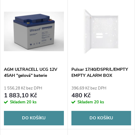
V
Nejdražší
z
ý
Abecedně
e
p
n
i
í
s
p
AGM ULTRACELL UCG 12V
Pulsar 17/40/DSPR/L/EMPTY
45AH "gelová" baterie
EMPTY ALARM BOX
p
r
1 556,28 Kč bez DPH
396,69 Kč bez DPH
r
1 883,10 Kč
480 Kč
o
Skladem
20 ks
Skladem
20 ks
o
d
DO KOŠÍKU
DO KOŠÍKU
d
u