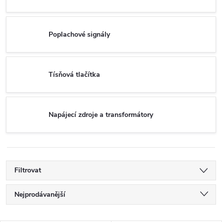
Poplachové signály
Tísňová tlačítka
Napájecí zdroje a transformátory
Filtrovat
Ř
Nejprodávanější
a
Nejlevnější