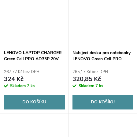
LENOVO LAPTOP CHARGER
Nabíjecí deska pro notebooky
Green Cell PRO AD33P 20V
LENOVO Green Cell PRO
3,25A 65W 5,5mm/2,5mm
AD38AP 20V 3,25A 65W Slim
Tip
267,77 Kč bez DPH
265,17 Kč bez DPH
324 Kč
320,85 Kč
Skladem
7 ks
Skladem
7 ks
DO KOŠÍKU
DO KOŠÍKU