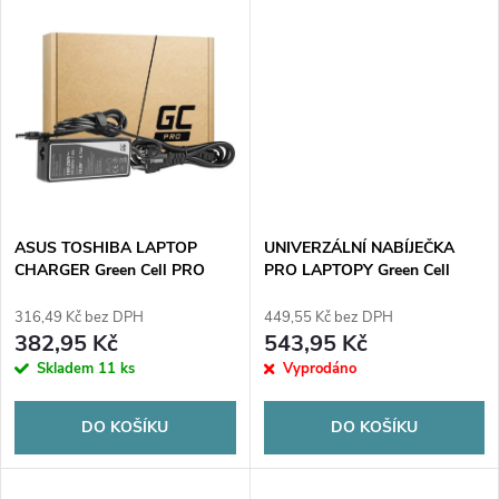
u
u
k
k
t
t
ů
ů
ASUS TOSHIBA LAPTOP
UNIVERZÁLNÍ NABÍJEČKA
CHARGER Green Cell PRO
PRO LAPTOPY Green Cell
AD27AP 19V 4,74A 90W
PRO AD139P 20V 4,5A 90W
5,5mm/2,5mm
USB-C
316,49 Kč bez DPH
449,55 Kč bez DPH
382,95 Kč
543,95 Kč
Skladem
11 ks
Vyprodáno
DO KOŠÍKU
DO KOŠÍKU