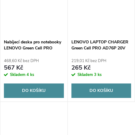
Nabíjecí deska pro notebooky
LENOVO LAPTOP CHARGER
LENOVO Green Cell PRO
Green Cell PRO AD76P 20V
AD68P 20V 6,75A 135W Slim
2.25A 45W 4.0mm/1.7mm
Tip
468,60 Kč bez DPH
219,01 Kč bez DPH
567 Kč
265 Kč
Skladem
4 ks
Skladem
3 ks
DO KOŠÍKU
DO KOŠÍKU