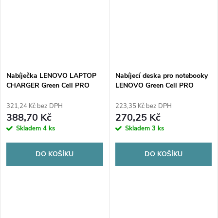
Nabíječka LENOVO LAPTOP
Nabíjecí deska pro notebooky
CHARGER Green Cell PRO
LENOVO Green Cell PRO
AD39AP 20V 4,5A 90W Slim
AD64P 20V 2,25A 45W Slim
Tip
Tip
321,24 Kč bez DPH
223,35 Kč bez DPH
388,70 Kč
270,25 Kč
Skladem
4 ks
Skladem
3 ks
DO KOŠÍKU
DO KOŠÍKU