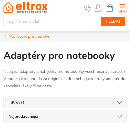
Přejít
NÁKUPNÍ
KOŠÍK
na
obsah
HLEDAT
Počítačové příslušenství
Adaptéry pro notebooky
Napájecí adaptéry a nabíječky pro notebooky všech běžných značek.
Vhodné jako náhrada za originální zdroj nebo jako druhý adaptér do
kanceláře, školy či na cesty.
Filtrovat
Ř
Nejprodávanější
Nejlevnější