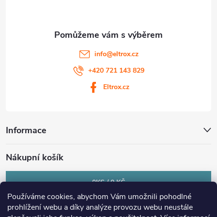
í
info
@
eltrox.cz
+420 721 143 829
Eltrox.cz
Informace
Nákupní košík
0
KS /
0 KČ
Používáme cookies, abychom Vám umožnili pohodlné
prohlížení webu a díky analýze provozu webu neustále