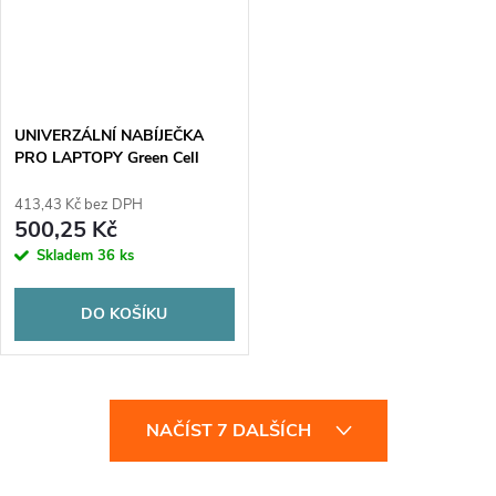
UNIVERZÁLNÍ NABÍJEČKA
PRO LAPTOPY Green Cell
PRO AD134P 20V 3,25A 65W
USB-C
413,43 Kč bez DPH
500,25 Kč
Skladem
36 ks
DO KOŠÍKU
O
NAČÍST 7 DALŠÍCH
v