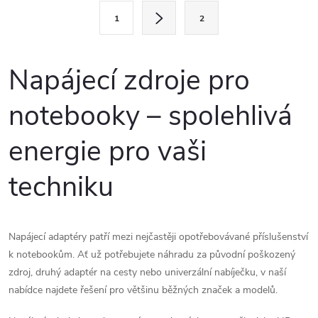
l
S
1
2
t
á
r
d
á
Napájecí zdroje pro
a
n
notebooky – spolehlivá
k
c
o
energie pro vaši
í
v
á
p
techniku
n
r
í
v
Napájecí adaptéry patří mezi nejčastěji opotřebovávané příslušenství
k notebookům. Ať už potřebujete náhradu za původní poškozený
k
zdroj, druhý adaptér na cesty nebo univerzální nabíječku, v naší
y
nabídce najdete řešení pro většinu běžných značek a modelů.