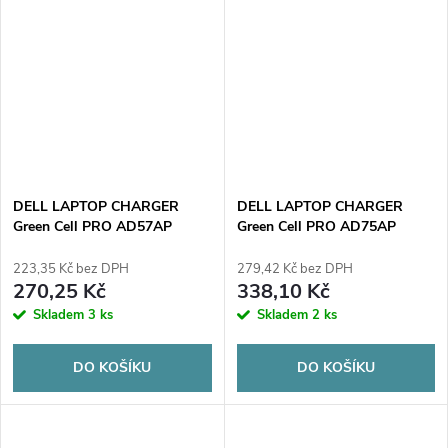
DELL LAPTOP CHARGER
DELL LAPTOP CHARGER
Green Cell PRO AD57AP
Green Cell PRO AD75AP
19,5V 2,31A 45W
19,5V 3,34A 65W
4,5mm/3,0mm
4,5mm/3,0mm
223,35 Kč bez DPH
279,42 Kč bez DPH
270,25 Kč
338,10 Kč
Skladem
3 ks
Skladem
2 ks
DO KOŠÍKU
DO KOŠÍKU