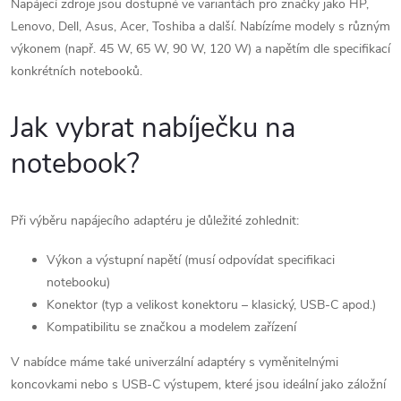
v
Napájecí zdroje jsou dostupné ve variantách pro značky jako HP,
Lenovo, Dell, Asus, Acer, Toshiba a další. Nabízíme modely s různým
ý
výkonem (např. 45 W, 65 W, 90 W, 120 W) a napětím dle specifikací
p
konkrétních notebooků.
i
Jak vybrat nabíječku na
s
notebook?
u
Při výběru napájecího adaptéru je důležité zohlednit:
Výkon a výstupní napětí (musí odpovídat specifikaci
notebooku)
Konektor (typ a velikost konektoru – klasický, USB-C apod.)
Kompatibilitu se značkou a modelem zařízení
V nabídce máme také univerzální adaptéry s vyměnitelnými
koncovkami nebo s USB-C výstupem, které jsou ideální jako záložní