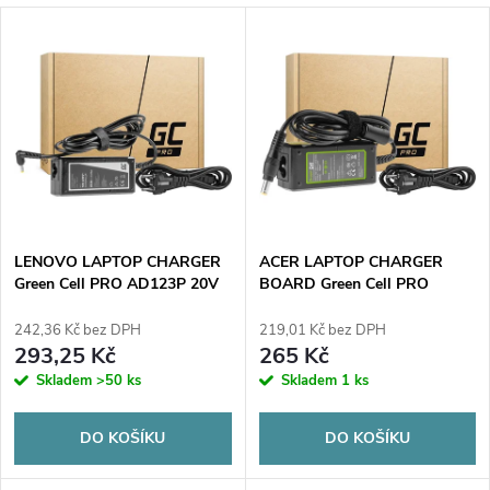
a
V
Nejdražší
z
ý
Abecedně
e
p
n
i
í
s
p
LENOVO LAPTOP CHARGER
ACER LAPTOP CHARGER
Green Cell PRO AD123P 20V
BOARD Green Cell PRO
p
3.25A 65W 4.0mm/1.7mm
AD66P 19V 2.37A 45W
r
5.5mm/1.7mm
242,36 Kč bez DPH
219,01 Kč bez DPH
r
293,25 Kč
265 Kč
o
Skladem
>50 ks
Skladem
1 ks
o
d
DO KOŠÍKU
DO KOŠÍKU
d