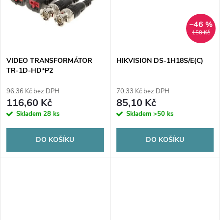
t
t
ů
–46 %
ů
158 Kč
VIDEO TRANSFORMÁTOR
HIKVISION DS-1H18S/E(C)
TR-1D-HD*P2
96,36 Kč bez DPH
70,33 Kč bez DPH
116,60 Kč
85,10 Kč
Skladem
28 ks
Skladem
>50 ks
DO KOŠÍKU
DO KOŠÍKU