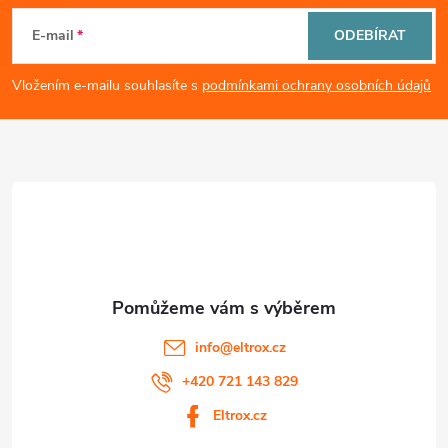
i
á
E-mail
ODEBÍRAT
s
p
Vložením e-mailu souhlasíte s
podmínkami ochrany osobních údajů
u
a
t
í
info
@
eltrox.cz
+420 721 143 829
Eltrox.cz