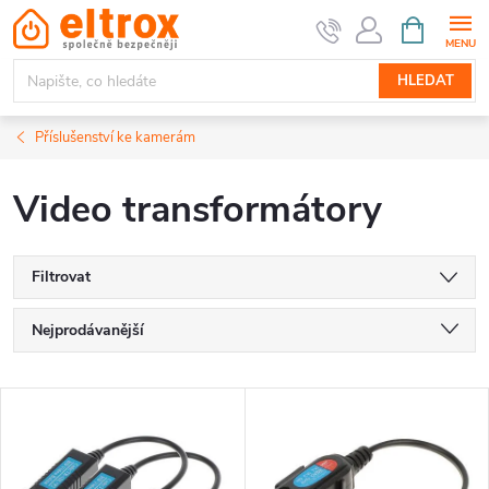
Přejít
NÁKUPNÍ
KOŠÍK
na
obsah
HLEDAT
Příslušenství ke kamerám
Video transformátory
Filtrovat
Ř
Nejprodávanější
a
Nejlevnější
V
Nejdražší
z
ý
Abecedně