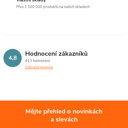
a
n
Přes 1 500 000 produktů na našich skladech
k
c
o
í
v
á
p
n
r
Hodnocení zákazníků
í
4,8
413 hodnocení
v
Zobrazit recenze
k
y
v
ý
Mějte přehled o novinkách
a slevách
Z
p