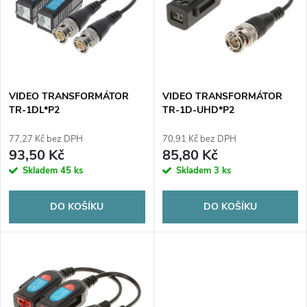
e
p
n
i
í
s
p
VIDEO TRANSFORMÁTOR
VIDEO TRANSFORMÁTOR
TR-1DL*P2
TR-1D-UHD*P2
p
r
77,27 Kč bez DPH
70,91 Kč bez DPH
r
93,50 Kč
85,80 Kč
o
Skladem
45 ks
Skladem
3 ks
o
d
DO KOŠÍKU
DO KOŠÍKU
d
u
u
k
k