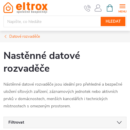
Přejít
NÁKUPNÍ
KOŠÍK
na
obsah
HLEDAT
Datové rozvaděče
Nastěnné datové
rozvaděče
Nástěnné datové rozvaděče jsou ideální pro přehledné a bezpečné
uložení síťových zařízení, záznamových jednotek nebo aktivních
prvků v domácnostech, menších kancelářích i technických
místnostech s omezeným prostorem.
Filtrovat