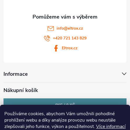
info
@
eltrox.cz
+420 721 143 829
Eltrox.cz
Informace
Nákupní košík
0
KS /
0 KČ
Používáme cookies, abychom Vám umožnili pohodlné
prohlížení webu a díky analýze provozu webu neustále
zlepšovali jeho funkce, výkon a použitelnost.
Více informací