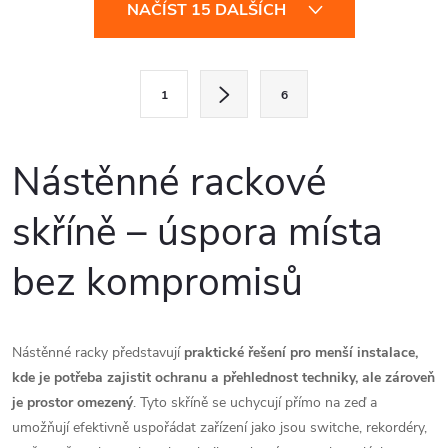
O
NAČÍST 15 DALŠÍCH
v
l
S
1
6
t
á
r
d
á
Nástěnné rackové
a
n
skříně – úspora místa
k
c
o
bez kompromisů
í
v
á
p
n
r
Nástěnné racky představují
praktické řešení pro menší instalace,
í
kde je potřeba zajistit ochranu a přehlednost techniky, ale zároveň
v
je prostor omezený
. Tyto skříně se uchycují přímo na zeď a
umožňují efektivně uspořádat zařízení jako jsou switche, rekordéry,
k