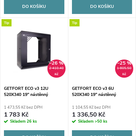
o
d
DO KOŠÍKU
DO KOŠÍKU
d
u
Tip
Tip
u
k
k
t
t
–26 %
–25 %
ů
2 410,40
1 805,50
ů
Kč
Kč
GETFORT ECO v3 12U
GETFORT ECO v3 6U
520X340 19" nástěnný
520X340 19" nástěnný
rozvaděč
rozvaděč
1 473,55 Kč bez DPH
1 104,55 Kč bez DPH
1 783 Kč
1 336,50 Kč
Skladem
26 ks
Skladem
>50 ks