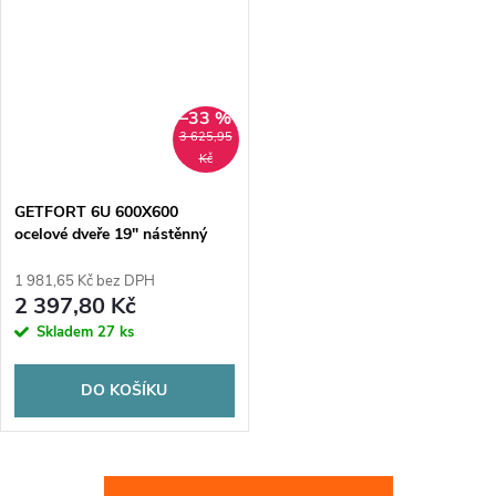
–33 %
3 625,95
Kč
GETFORT 6U 600X600
ocelové dveře 19" nástěnný
rozvaděč
1 981,65 Kč bez DPH
2 397,80 Kč
Skladem
27 ks
DO KOŠÍKU