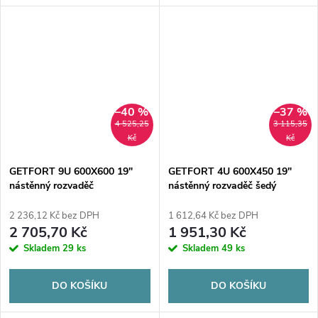
–40 %
–37 %
4 525,25
3 115,35
Kč
Kč
GETFORT 9U 600X600 19"
GETFORT 4U 600X450 19"
nástěnný rozvaděč
nástěnný rozvaděč šedý
2 236,12 Kč bez DPH
1 612,64 Kč bez DPH
2 705,70 Kč
1 951,30 Kč
Skladem
29 ks
Skladem
49 ks
DO KOŠÍKU
DO KOŠÍKU