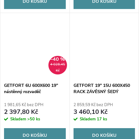
DO KOŠÍKU
DO KOŠÍKU
–40 %
4 028,45
Kč
GETFORT 6U 600X600 19"
GETFORT 19" 15U 600X450
nástěnný rozvaděč
RACK ZÁVĚSNÝ ŠEDÝ
1 981,65 Kč bez DPH
2 859,59 Kč bez DPH
2 397,80 Kč
3 460,10 Kč
Skladem
>50 ks
Skladem
17 ks
DO KOŠÍKU
DO KOŠÍKU