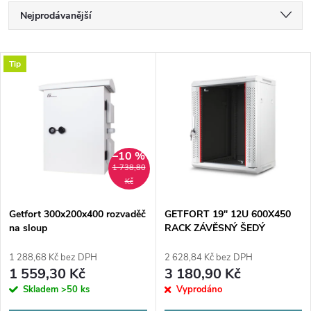
Ř
Nejprodávanější
a
Nejlevnější
V
Tip
Nejdražší
z
ý
Abecedně
e
p
n
–10 %
i
1 738,80
í
Kč
s
p
Getfort 300x200x400 rozvaděč
GETFORT 19" 12U 600X450
na sloup
RACK ZÁVĚSNÝ ŠEDÝ
p
r
1 288,68 Kč bez DPH
2 628,84 Kč bez DPH
r
1 559,30 Kč
3 180,90 Kč
o
Skladem
>50 ks
Vyprodáno