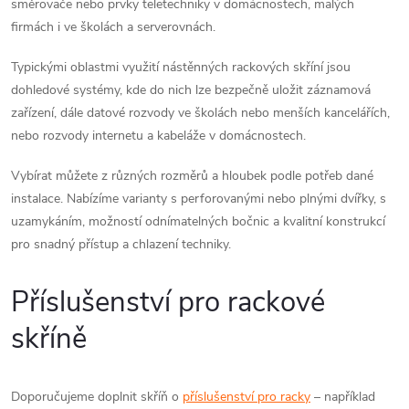
směrovače nebo prvky teletechniky v domácnostech, malých
y
firmách i ve školách a serverovnách.
v
Typickými oblastmi využití nástěnných rackových skříní jsou
dohledové systémy, kde do nich lze bezpečně uložit záznamová
ý
zařízení, dále datové rozvody ve školách nebo menších kancelářích,
p
nebo rozvody internetu a kabeláže v domácnostech.
i
Vybírat můžete z různých rozměrů a hloubek podle potřeb dané
instalace. Nabízíme varianty s perforovanými nebo plnými dvířky, s
s
uzamykáním, možností odnímatelných bočnic a kvalitní konstrukcí
u
pro snadný přístup a chlazení techniky.
Příslušenství pro rackové
skříně
Doporučujeme doplnit skříň o
příslušenství pro racky
– například