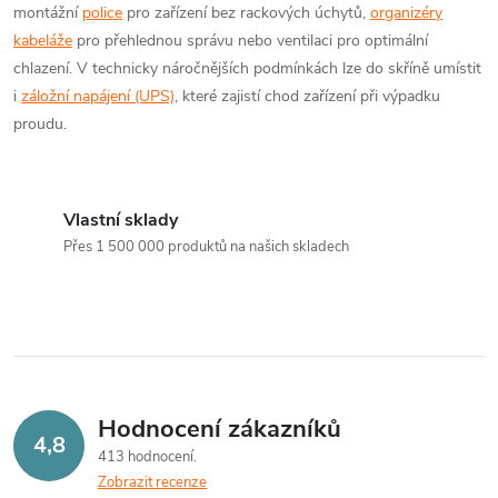
montážní
police
pro zařízení bez rackových úchytů,
organizéry
kabeláže
pro přehlednou správu nebo ventilaci pro optimální
chlazení. V technicky náročnějších podmínkách lze do skříně umístit
i
záložní napájení (UPS)
, které zajistí chod zařízení při výpadku
proudu.
Vlastní sklady
Přes 1 500 000 produktů na našich skladech
Hodnocení zákazníků
4,8
413 hodnocení
Zobrazit recenze