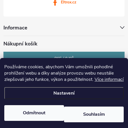
Eltrox.cz
Informace
Nákupní košík
0
KS /
0 KČ
Používáme cookies, abychom Vám umožnili pohodlné
prohlížení webu a díky analýze provozu webu neustále
zlepšovali jeho funkce, výkon a použitelnost.
Více informací
Nastavení
Copyright 2026
eltrox.cz
. Všechna práva vyhrazena.
Upravit nastavení
cookies
Odmítnout
Souhlasím
Vytvořil Shoptet Premium