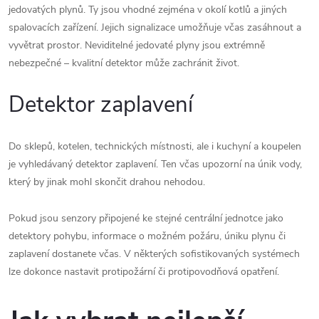
jedovatých plynů. Ty jsou vhodné zejména v okolí kotlů a jiných
spalovacích zařízení. Jejich signalizace umožňuje včas zasáhnout a
vyvětrat prostor. Neviditelné jedovaté plyny jsou extrémně
nebezpečné – kvalitní detektor může zachránit život.
Detektor zaplavení
Do sklepů, kotelen, technických místnosti, ale i kuchyní a koupelen
je vyhledávaný detektor zaplavení. Ten včas upozorní na únik vody,
který by jinak mohl skončit drahou nehodou.
Pokud jsou senzory připojené ke stejné centrální jednotce jako
detektory pohybu, informace o možném požáru, úniku plynu či
zaplavení dostanete včas. V některých sofistikovaných systémech
lze dokonce nastavit protipožární či protipovodňová opatření.