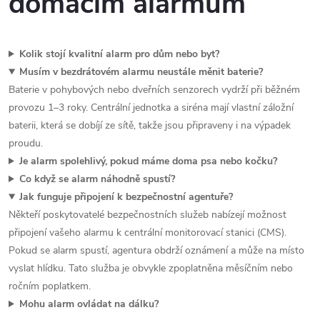
domácím alarmům
Kolik stojí kvalitní alarm pro dům nebo byt?
Musím v bezdrátovém alarmu neustále měnit baterie?
Baterie v pohybových nebo dveřních senzorech vydrží při běžném
provozu 1–3 roky. Centrální jednotka a siréna mají vlastní záložní
baterii, která se dobíjí ze sítě, takže jsou připraveny i na výpadek
proudu.
Je alarm spolehlivý, pokud máme doma psa nebo kočku?
Co když se alarm náhodně spustí?
Jak funguje připojení k bezpečnostní agentuře?
Někteří poskytovatelé bezpečnostních služeb nabízejí možnost
připojení vašeho alarmu k centrální monitorovací stanici (CMS).
Pokud se alarm spustí, agentura obdrží oznámení a může na místo
vyslat hlídku. Tato služba je obvykle zpoplatněna měsíčním nebo
ročním poplatkem.
Mohu alarm ovládat na dálku?