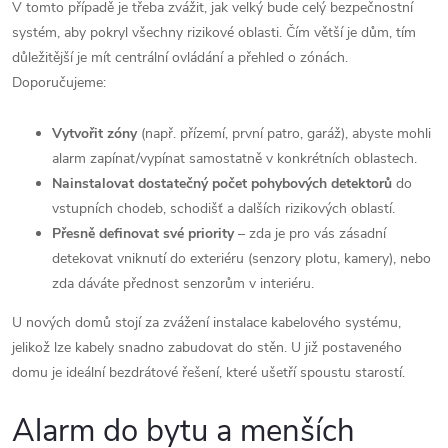
V tomto případě je třeba zvážit, jak velký bude celý bezpečnostní
systém, aby pokryl všechny rizikové oblasti. Čím větší je dům, tím
důležitější je mít centrální ovládání a přehled o zónách.
Doporučujeme:
Vytvořit zóny
(např. přízemí, první patro, garáž), abyste mohli
alarm zapínat/vypínat samostatně v konkrétních oblastech.
Nainstalovat dostatečný počet pohybových detektorů
do
vstupních chodeb, schodišť a dalších rizikových oblastí.
Přesně definovat své priority
– zda je pro vás zásadní
detekovat vniknutí do exteriéru (senzory plotu, kamery), nebo
zda dáváte přednost senzorům v interiéru.
U nových domů stojí za zvážení instalace kabelového systému,
jelikož lze kabely snadno zabudovat do stěn. U již postaveného
domu je ideální bezdrátové řešení, které ušetří spoustu starostí.
Alarm do bytu a menších