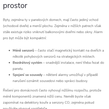
prostor
Byty, zejména ty v panelových domech, mají často jediný vchod
(vchodové dveře) a menší plochu. Zejména v nižších patrech však
stále existuje riziko vniknutí balkonovými dveřmi nebo okny. Alarm
pro byt může být kompaktní:
Méně senzorů
– často stačí magnetický kontakt na dveřích a
několik pohybových senzorů na strategických místech.
Bezdrátový systém
– snadnější instalace, není třeba řezat do
panelu.
Spojení se sousedy
– některé alarmy umožňují v případě
narušení oznámit sousedovi nebo správci budovy.
Řešení pro domácnosti často vyhovují nižšímu rozpočtu, protože
méně komponentů znamená nižší cenu. Neměli byste však
zapomínat na detektory kouře a senzory CO, zejména pokud
používáte plynové spotřebiče.