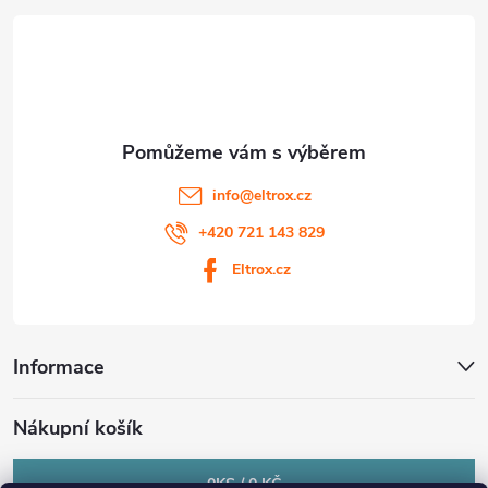
t
í
info
@
eltrox.cz
+420 721 143 829
Eltrox.cz
Informace
Nákupní košík
0
KS /
0 KČ