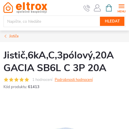
Přejít
NÁKUPNÍ
KOŠÍK
na
obsah
HLEDAT
Jističe
Jistič,6kA,C,3pólový,20A
GACIA SB6L C 3P 20A
1 hodnocení
Podrobnosti hodnocení
Kód produktu:
61413