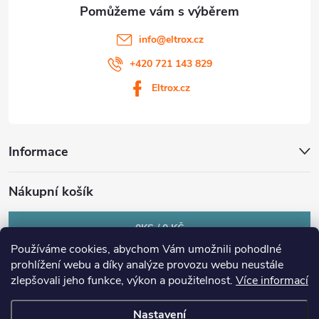
info
@
eltrox.cz
+420 721 143 829
Eltrox.cz
Informace
Nákupní košík
0
KS /
0 KČ
Používáme cookies, abychom Vám umožnili pohodlné
prohlížení webu a díky analýze provozu webu neustále
zlepšovali jeho funkce, výkon a použitelnost.
Více informací
Nastavení