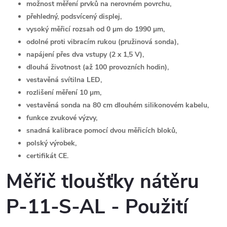
možnost měření prvků na nerovném povrchu,
přehledný, podsvícený displej,
vysoký měřicí rozsah od 0 µm do 1990 µm,
odolné proti vibracím rukou (pružinová sonda),
napájení přes dva vstupy (2 x 1,5 V),
dlouhá životnost (až 100 provozních hodin),
vestavěná svítilna LED,
rozlišení měření 10 µm,
vestavěná sonda na 80 cm dlouhém silikonovém kabelu,
funkce zvukové výzvy,
snadná kalibrace pomocí dvou měřicích bloků,
polský výrobek,
certifikát CE.
Měřič tloušťky nátěru
P-11-S-AL - Použití