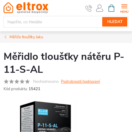
Přejít
NÁKUPNÍ
KOŠÍK
na
obsah
HLEDAT
Měřiče tloušťky laku
Měřidlo tloušťky nátěru P-
11-S-AL
Neohodnoceno
Podrobnosti hodnocení
Kód produktu:
15421