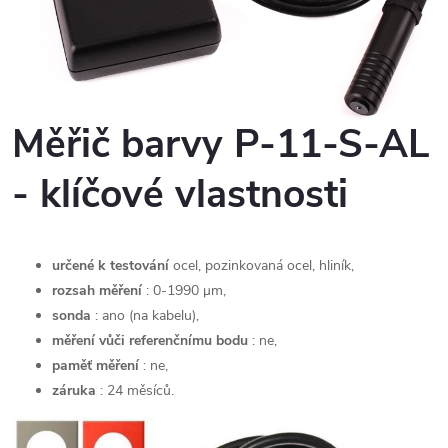
Měřič barvy P-11-S-AL
- klíčové vlastnosti
určené k testování
ocel, pozinkovaná ocel, hliník,
rozsah měření
: 0-1990 μm,
sonda
: ano (na kabelu),
měření vůči referenčnímu bodu
: ne,
paměť měření
: ne,
záruka
: 24 měsíců.