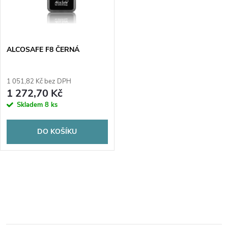
n
i
í
s
p
ALCOSAFE F8 ČERNÁ
p
r
1 051,82 Kč bez DPH
r
1 272,70 Kč
o
Skladem
8 ks
o
d
DO KOŠÍKU
d
u
u
O
k
k
v
t
t
l