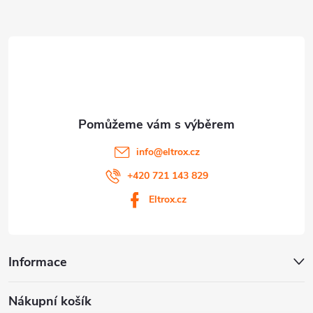
a
ý
t
p
i
í
s
u
info
@
eltrox.cz
+420 721 143 829
Eltrox.cz
Informace
Nákupní košík