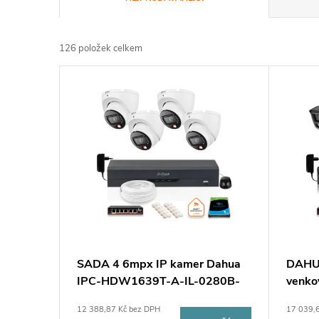
a
126
položek celkem
z
V
e
ý
n
p
í
i
p
s
r
p
SADA 4 6mpx IP kamer Dahua
DAHUA
o
IPC-HDW1639T-A-IL-0280B-
venko
r
S6 + DISK 1TB
4MPx
d
12 388,87 Kč bez DPH
17 039,