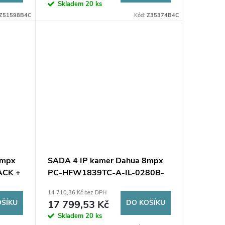
Skladem
20 ks
Z51598B4C
Kód:
Z35374B4C
4mpx
SADA 4 IP kamer Dahua 8mpx
ACK +
PC-HFW1839TC-A-IL-0280B-
S6 + HDD 1TB
14 710,36 Kč bez DPH
OŠÍKU
17 799,53 Kč
DO KOŠÍKU
Skladem
20 ks