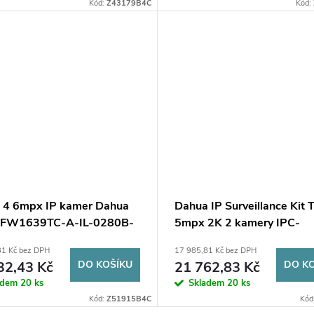
Kód:
Z43179B4C
Kód:
4 6mpx IP kamer Dahua
Dahua IP Surveillance Kit 
HFW1639TC-A-IL-0280B-
5mpx 2K 2 kamery IPC-
DISK 1TB
HFW3549T1-AS-PV-028
81 Kč bez DPH
17 985,81 Kč bez DPH
DVR s diskovou jednotkou 
32,43 Kč
DO KOŠÍKU
21 762,83 Kč
DO K
nepřetržitý provoz
adem
20 ks
Skladem
20 ks
Kód:
Z51915B4C
Kód