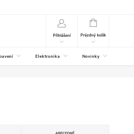
NÁKUPNÍ
KOŠÍK
Prázdný košík
Přihlášení
bavení
Elektronika
Novinky
Obch
ABECEDNĚ