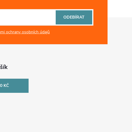
ODEBÍRAT
mi ochrany osobních údajů
šík
0 KČ