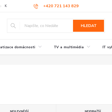
+420 721 143 829
Kontakty
HLEDAT
atizace domácnosti
TV a multimédia
IT vy
NEJLEVNĚJŠÍ
NEJDRAŽŠÍ