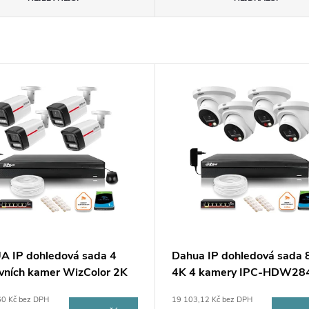
 IP dohledová sada 4
Dahua IP dohledová sada
vních kamer WizColor 2K
4K 4 kamery IPC-HDW28
 50m
S-IL s 1TB diskem
60 Kč bez DPH
19 103,12 Kč bez DPH