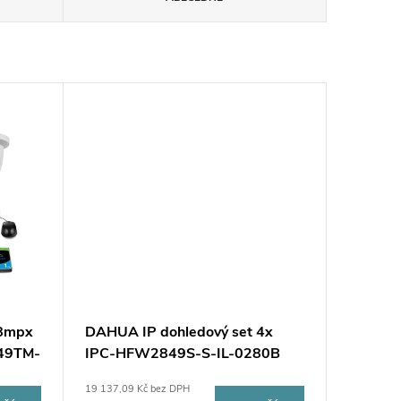
 8mpx
DAHUA IP dohledový set 4x
49TM-
IPC-HFW2849S-S-IL-0280B
8MPX kamera
19 137,09 Kč bez DPH