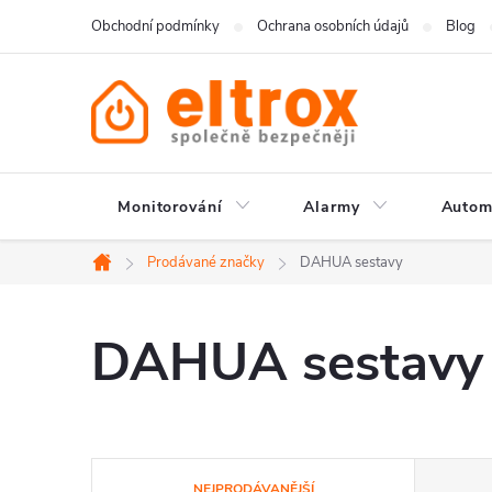
Přejít
Obchodní podmínky
Ochrana osobních údajů
Blog
na
obsah
Monitorování
Alarmy
Autom
Prodávané značky
DAHUA sestavy
Domů
DAHUA sestavy
Ř
NEJPRODÁVANĚJŠÍ