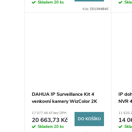
Skladem
20 ks
Skl
Kód:
Z51394B4C
DAHUA IP Surveillance Kit 4
IP do
venkovní kamery WizColor 2K
NVR 4
30m
17 077,46 Kč bez DPH
11 620,
20 663,73 Kč
DO KOŠÍKU
14 0
Skladem
20 ks
Skl