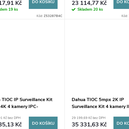
17,91 Kč
DO KOŠÍKU
23 114,77 Kč
DO K
adem
19 ks
Skladem
20 ks
Kód:
Z53287B4C
Kód:
TIOC IP Surveillance Kit
Dahua TIOC 5mpx 2K IP
4K 4 kamery IPC-
Surveillance Kit 4 kamery 
849H-AS-PV-0280B-S5
HFW3549T1-AS-PV-028
01 Kč bez DPH
29 199,69 Kč bez DPH
 diskovou jednotkou pro
DVR s diskovou jednotkou 
35,13 Kč
DO KOŠÍKU
35 331,63 Kč
DO K
ržitý provoz
nepřetržitý provoz