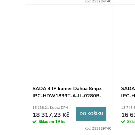
Kód:
Z53284T4C
SADA 4 IP kamer Dahua 8mpx
SADA 
IPC-HDW1839T-A-IL-0280B-
IPC-
S6 + DISK 1TB
S6 + 
15 138,21 Kč bez DPH
13 745,
18 317,23 Kč
DO KOŠÍKU
16 6
Skladem
19 ks
Skl
Kód:
Z53629T4C