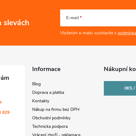
E-mail
a slevách
Vložením e-mailu souhlasíte s
podmínka
Informace
Nákupní ko
Blog
0
KS /
Doprava a platba
Kontakty
cz
Nákup na firmu bez DPH
3 829
Obchodní podmínky
Technicka podpora
Vrácení zboží - reklamace