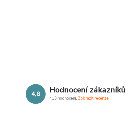
O
v
l
á
d
a
Hodnocení zákazníků
c
4,8
413 hodnocení
Zobrazit recenze
í
p
r