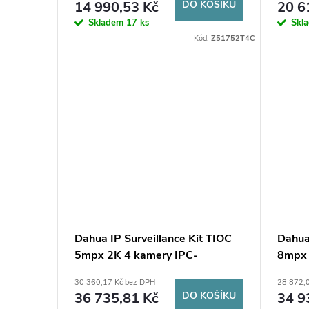
o
14 990,53 Kč
DO KOŠÍKU
20 6
u
Skladem
17 ks
Skl
d
Kód:
Z51752T4C
k
u
t
k
ů
t
ů
Dahua IP Surveillance Kit TIOC
Dahua 
5mpx 2K 4 kamery IPC-
8mpx 
HFW3849T1-AS-PV-0280B-S5
HDW3
30 360,17 Kč bez DPH
28 872,
DVR s diskovou jednotkou pro
DVR s
36 735,81 Kč
DO KOŠÍKU
34 9
nepřetržitý provoz
nepřet