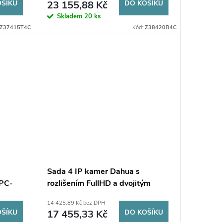
OŠÍKU
23 155,88 Kč
DO KOŠÍKU
Skladem
20 ks
Z37415T4C
Kód:
Z38420B4C
Sada 4 IP kamer Dahua s
IPC-
rozlišením FullHD a dvojitým
0B-S5
barevným nočním osvětlením
14 425,89 Kč bez DPH
pro
OŠÍKU
17 455,33 Kč
DO KOŠÍKU