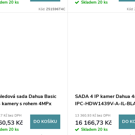
adem
20 ks
Skladem
20 ks
Kód:
Z51596T4C
Kód:
hledová sada Dahua Basic
SADA 4 IP kamer Dahua 
 kamery s rohem 4MPx
IPC-HDW1439V-A-IL-BL
HDD 1TB
27 Kč bez DPH
13 360,93 Kč bez DPH
60,53 Kč
DO KOŠÍKU
16 166,73 Kč
DO K
adem
20 ks
Skladem
20 ks