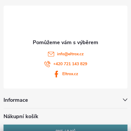
t
p
i
í
s
u
info
@
eltrox.cz
+420 721 143 829
Eltrox.cz
Informace
Nákupní košík