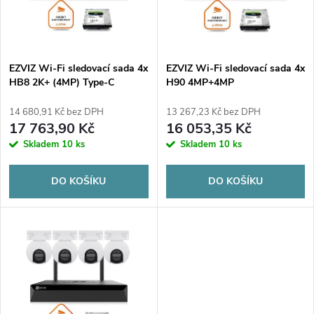
n
i
í
s
p
EZVIZ Wi-Fi sledovací sada 4x
EZVIZ Wi-Fi sledovací sada 4x
HB8 2K+ (4MP) Type-C
H90 4MP+4MP
p
r
14 680,91 Kč bez DPH
13 267,23 Kč bez DPH
r
17 763,90 Kč
16 053,35 Kč
o
Skladem
10 ks
Skladem
10 ks
o
d
DO KOŠÍKU
DO KOŠÍKU
d
u
u
k
k
t
t