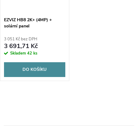
EZVIZ HB8 2K+ (4MP) +
solární panel
3 051 Kč bez DPH
3 691,71 Kč
Skladem
42 ks
DO KOŠÍKU
O
v
l
á