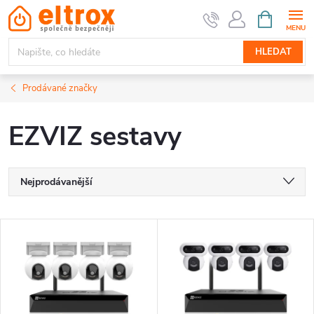
Přejít
NÁKUPNÍ
KOŠÍK
na
obsah
HLEDAT
Prodávané značky
EZVIZ sestavy
Ř
Nejprodávanější
a
Nejlevnější
V
Nejdražší
z
ý
Abecedně
e
p