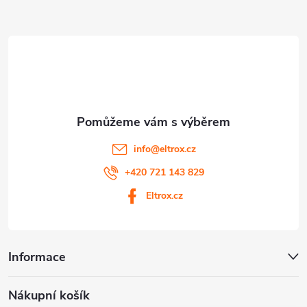
a
ý
t
p
i
í
s
u
info
@
eltrox.cz
+420 721 143 829
Eltrox.cz
Informace
Nákupní košík