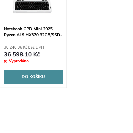
n
i
í
s
p
Notebook GPD Mini 2025
Ryzen AI 9 HX370 32GB/SSD-
p
2TB Win11 bílý
r
30 246,36 Kč bez DPH
r
36 598,10 Kč
o
Vyprodáno
o
d
DO KOŠÍKU
d
u
u
O
k
k
v
t
t
l