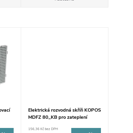
ovací
Elektrická rozvodná skříň KOPOS
MDFZ 80_KB pro zateplení
fasády
156,36 Kč bez DPH