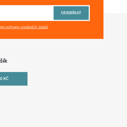
ODEBÍRAT
mi ochrany osobních údajů
šík
0 KČ