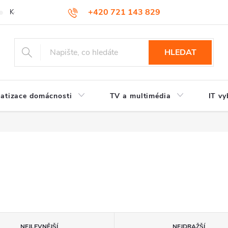
+420 721 143 829
Kontakty
HLEDAT
atizace domácnosti
TV a multimédia
IT vy
NEJLEVNĚJŠÍ
NEJDRAŽŠÍ