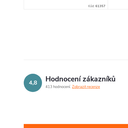
Kód:
61357
O
v
l
á
d
Hodnocení zákazníků
4,8
a
413 hodnocení
Zobrazit recenze
c
í
p