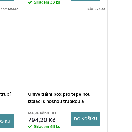
Skladem
33 ks
Kód:
69337
Kód:
62490
trubí
Univerzální box pro tepelnou
izolaci s nosnou trubkou a
otevíracím víkem Kopos KUZ-
656,36 Kč bez DPH
VOI_KB
794,20 Kč
DO KOŠÍKU
OŠÍKU
Skladem
48 ks