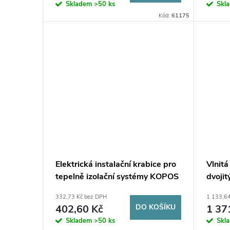
Skladem
>50 ks
Skl
Kód:
61175
Elektrická instalační krabice pro
Vlnitá
tepelně izolační systémy KOPOS
dvoji
KEZ_KB
50/41
332,73 Kč bez DPH
1 133,6
402,60 Kč
DO KOŠÍKU
1 37
Skladem
>50 ks
Skl