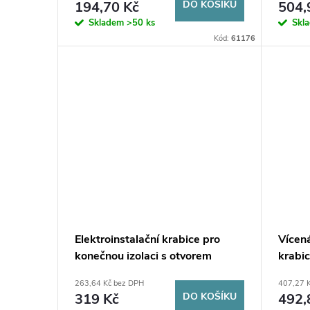
o
194,70 Kč
DO KOŠÍKU
504,
u
Skladem
>50 ks
Skl
d
Kód:
61176
k
u
t
k
ů
t
ů
Elektroinstalační krabice pro
Vícen
konečnou izolaci s otvorem
krabic
KOPOS KEFZ80/VDZ_KB
KOPO
263,64 Kč bez DPH
407,27 
319 Kč
DO KOŠÍKU
492,