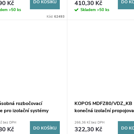
90 Kč
DO KOŠÍKU
410,30 Kč
DO K
adem
>50 ks
Skladem
>50 ks
Kód:
62493
ásobná rozbočovací
KOPOS MDFZ80/VDZ_KB
e pro izolační systémy
konečná izolační propojova
S KEZ-3_KB
krabice s otvorem
Kč bez DPH
266,36 Kč bez DPH
80 Kč
DO KOŠÍKU
322,30 Kč
DO K