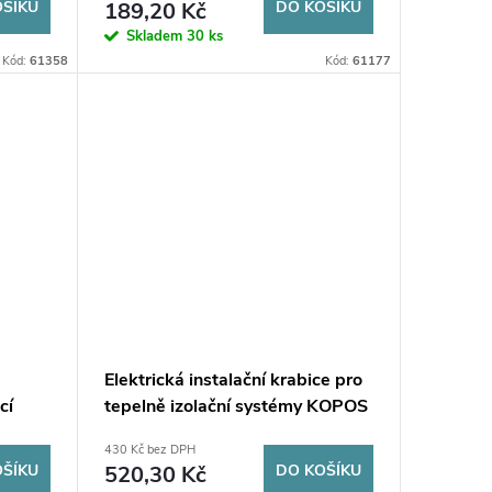
OŠÍKU
189,20 Kč
DO KOŠÍKU
Skladem
30 ks
Kód:
61358
Kód:
61177
Elektrická instalační krabice pro
cí
tepelně izolační systémy KOPOS
KEZ-300_KB
430 Kč bez DPH
OŠÍKU
520,30 Kč
DO KOŠÍKU