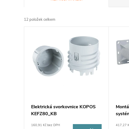
a
12
položek celkem
z
V
e
ý
n
p
í
i
p
s
r
p
Elektrická svorkovnice KOPOS
Montá
o
KEFZ80_KB
syst
r
d
160,91 Kč bez DPH
417,27 