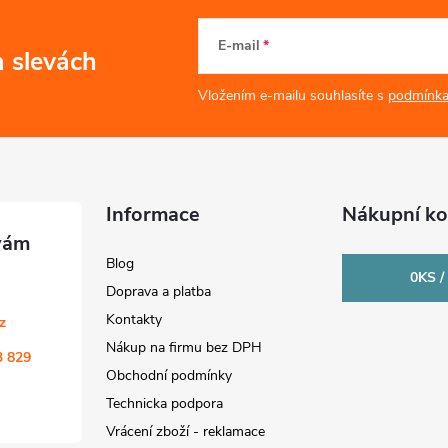
E-mail
a slevách
Vložením e-mailu souhlasíte s
podmínka
Informace
Nákupní ko
Blog
0
KS /
Doprava a platba
Kontakty
cz
Nákup na firmu bez DPH
3 829
Obchodní podmínky
Technicka podpora
Vrácení zboží - reklamace