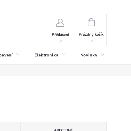
NÁKUPNÍ
KOŠÍK
Prázdný košík
Přihlášení
bavení
Elektronika
Novinky
Obch
ABECEDNĚ