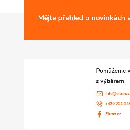
r
v
Z
Mějte přehled o novinkách
k
á
y
p
v
a
ý
p
t
i
í
info
@
eltrox.
s
+420 721 14
u
Eltrox.cz