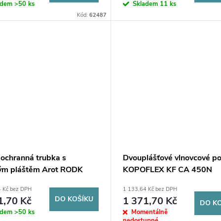
adem
>50 ks
Skladem
11 ks
Kód:
62487
 ochranná trubka s
Dvouplášťové vlnovcové po
tým pláštěm Arot RODK
KOPOFLEX KF CA 450N
 mm, modrá /50 m/
50/41mm modré /50m/
4 Kč bez DPH
1 133,64 Kč bez DPH
1,70 Kč
DO KOŠÍKU
1 371,70 Kč
DO K
adem
>50 ks
Momentálně
nedostupné