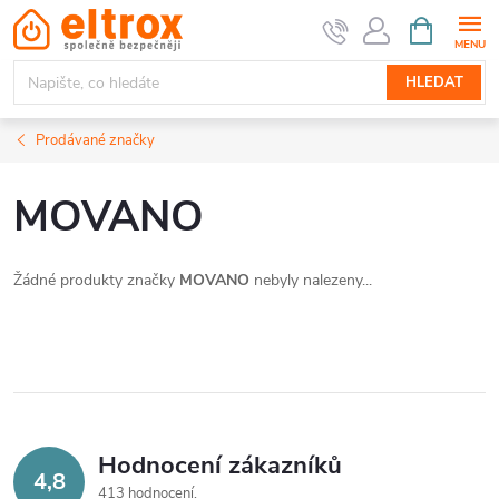
Přejít
NÁKUPNÍ
KOŠÍK
na
obsah
HLEDAT
Prodávané značky
MOVANO
Žádné produkty značky
MOVANO
nebyly nalezeny...
Hodnocení zákazníků
4,8
413 hodnocení