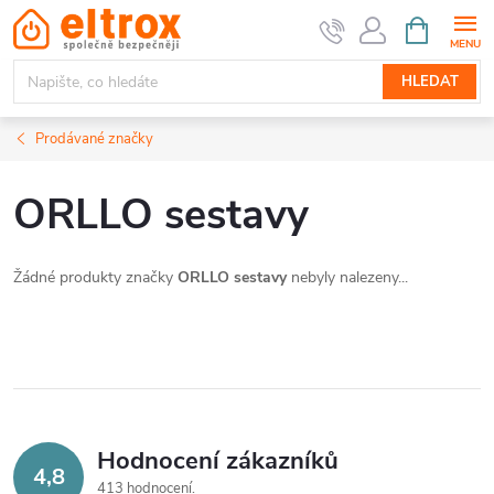
Přejít
NÁKUPNÍ
KOŠÍK
na
obsah
HLEDAT
Prodávané značky
ORLLO sestavy
Žádné produkty značky
ORLLO sestavy
nebyly nalezeny...
Hodnocení zákazníků
4,8
413 hodnocení