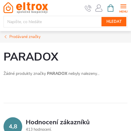
Přejít
NÁKUPNÍ
KOŠÍK
na
obsah
HLEDAT
Prodávané značky
PARADOX
Žádné produkty značky
PARADOX
nebyly nalezeny...
Hodnocení zákazníků
4,8
413 hodnocení