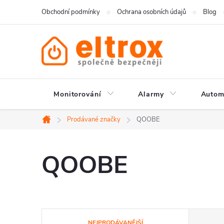
Přejít
Obchodní podmínky
Ochrana osobních údajů
Blog
na
obsah
Monitorování
Alarmy
Autom
Prodávané značky
QOOBE
Domů
QOOBE
Ř
NEJPRODÁVANĚJŠÍ