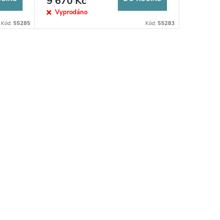
9 670 Kč
Vyprodáno
Kód:
55285
Kód:
55283