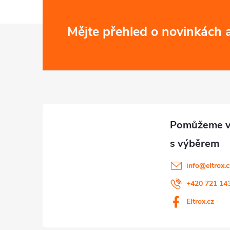
r
v
Z
Mějte přehled o novinkách
k
á
y
p
v
a
ý
p
t
i
í
info
@
eltrox.
s
+420 721 14
u
Eltrox.cz