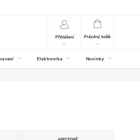
NÁKUPNÍ
KOŠÍK
Prázdný košík
Přihlášení
bavení
Elektronika
Novinky
Obch
ABECEDNĚ