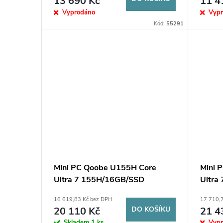
13 690 Kč
11 4
Vyprodáno
Vyp
Kód:
55291
Mini PC Qoobe U155H Core
Mini 
Ultra 7 155H/16GB/SSD
Ultra
512GB/Win 11 Pro černé(
1TB/W
16 619,83 Kč bez DPH
17 710,
značeno jako Morefine)
jako M
20 110 Kč
DO KOŠÍKU
21 4
Skladem
1 ks
Vyp