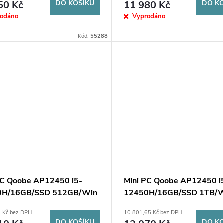
50 Kč
DO KOŠÍKU
11 980 Kč
DO K
rodáno
Vyprodáno
Kód:
55288
PC Qoobe AP12450 i5-
Mini PC Qoobe AP12450 i
0H/16GB/SSD 512GB/Win
12450H/16GB/SSD 1TB/W
o černý
Pro černý
5 Kč bez DPH
10 801,65 Kč bez DPH
DO KOŠÍKU
DO K