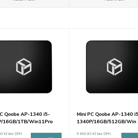
PC Qoobe AP-1340 i5-
Mini PC Qoobe AP-1340 i
P/16GB/1TB/Win11Pro
1340P/16GB/512GB/Win 
Pro černá
90 Kč bez DPH
9 900,83 Kč bez DPH