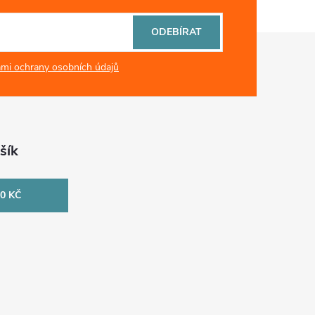
ODEBÍRAT
mi ochrany osobních údajů
šík
0 KČ