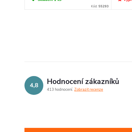
Kód:
55293
O
v
l
á
d
Hodnocení zákazníků
4,8
a
413 hodnocení
Zobrazit recenze
c
í
p