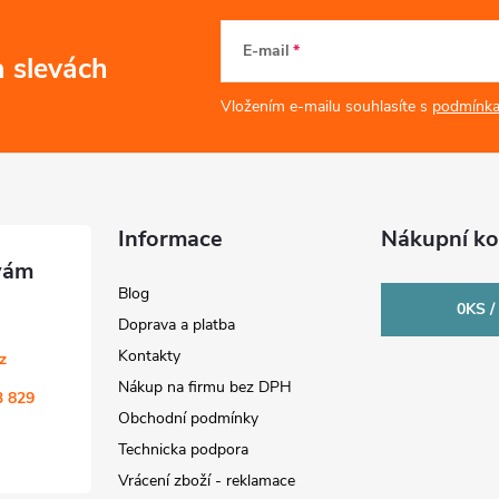
E-mail
a slevách
Vložením e-mailu souhlasíte s
podmínka
Informace
Nákupní ko
Blog
0
KS /
Doprava a platba
Kontakty
cz
Nákup na firmu bez DPH
3 829
Obchodní podmínky
Technicka podpora
Vrácení zboží - reklamace