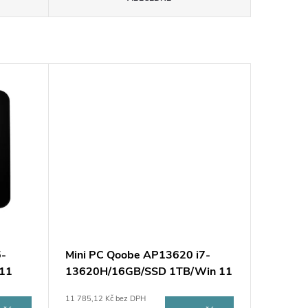
5-
Mini PC Qoobe AP13620 i7-
11
13620H/16GB/SSD 1TB/Win 11
Pro černá
11 785,12 Kč bez DPH