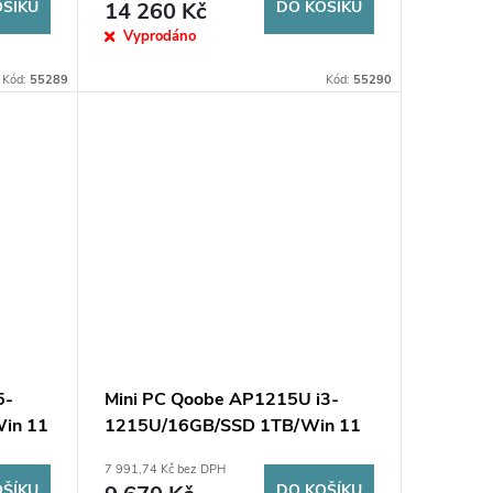
OŠÍKU
14 260 Kč
DO KOŠÍKU
Vyprodáno
Kód:
55289
Kód:
55290
5-
Mini PC Qoobe AP1215U i3-
in 11
1215U/16GB/SSD 1TB/Win 11
Pro černý
7 991,74 Kč bez DPH
OŠÍKU
DO KOŠÍKU