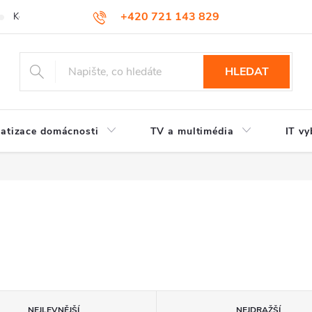
+420 721 143 829
Kontakty
HLEDAT
atizace domácnosti
TV a multimédia
IT vy
NEJLEVNĚJŠÍ
NEJDRAŽŠÍ