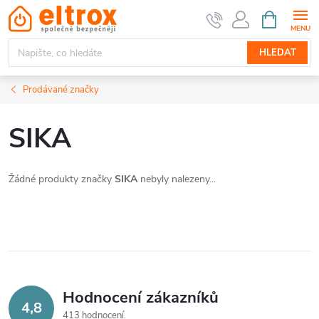
Přejít
NÁKUPNÍ
KOŠÍK
na
obsah
HLEDAT
Prodávané značky
SIKA
Žádné produkty značky
SIKA
nebyly nalezeny...
Hodnocení zákazníků
4,8
413 hodnocení