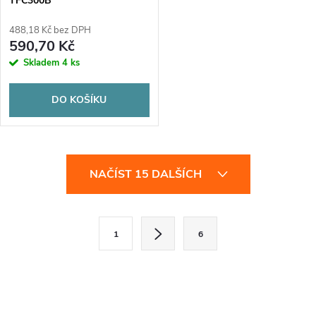
TFC300B
488,18 Kč bez DPH
590,70 Kč
Skladem
4 ks
DO KOŠÍKU
O
NAČÍST 15 DALŠÍCH
v
l
S
1
6
t
á
r
d
á
a
n