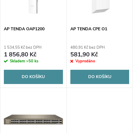
n
i
í
s
p
AP TENDA OAP1200
AP TENDA CPE O1
p
r
1 534,55 Kč bez DPH
480,91 Kč bez DPH
r
1 856,80 Kč
581,90 Kč
o
Skladem
>50 ks
Vyprodáno
o
d
DO KOŠÍKU
DO KOŠÍKU
d
u
u
k
k
t
t