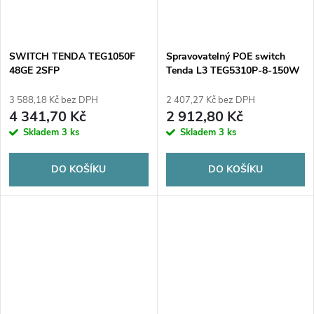
ů
ů
SWITCH TENDA TEG1050F
Spravovatelný POE switch
48GE 2SFP
Tenda L3 TEG5310P-8-150W
3 588,18 Kč bez DPH
2 407,27 Kč bez DPH
4 341,70 Kč
2 912,80 Kč
Skladem
3 ks
Skladem
3 ks
DO KOŠÍKU
DO KOŠÍKU