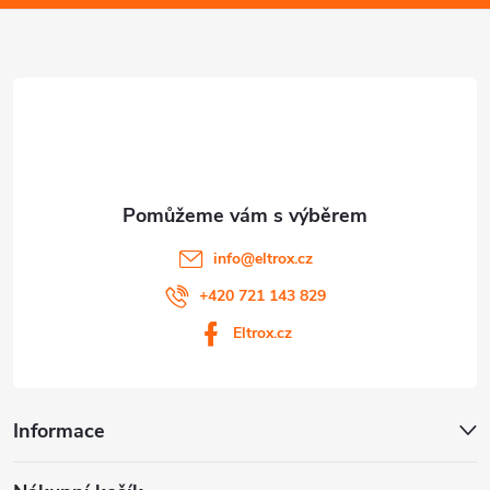
a
s
u
t
í
info
@
eltrox.cz
+420 721 143 829
Eltrox.cz
Informace