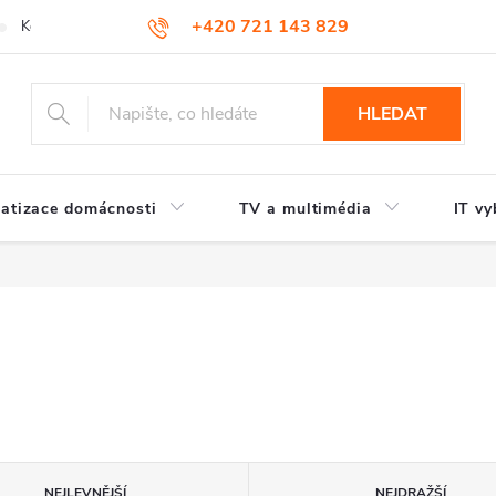
+420 721 143 829
Kontakty
HLEDAT
atizace domácnosti
TV a multimédia
IT vy
NEJLEVNĚJŠÍ
NEJDRAŽŠÍ