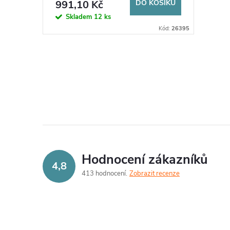
o
991,10 Kč
DO KOŠÍKU
u
Skladem
12 ks
d
Kód:
26395
k
u
t
O
k
v
ů
t
l
á
ů
d
Hodnocení zákazníků
4,8
a
413 hodnocení
Zobrazit recenze
c
í