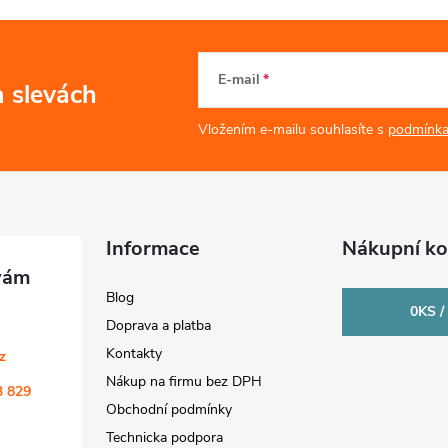
E-mail
a slevách
Vložením e-mailu souhlasíte s
podmínka
Informace
Nákupní ko
Blog
0
KS /
Doprava a platba
Kontakty
cz
Nákup na firmu bez DPH
3 829
Obchodní podmínky
Technicka podpora