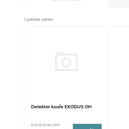
a
1
položek celkem
z
V
e
ý
n
p
í
i
p
s
r
p
Detektor kouře EXODUS OH
o
r
d
819,09 Kč bez DPH