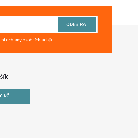
ODEBÍRAT
mi ochrany osobních údajů
šík
0 KČ