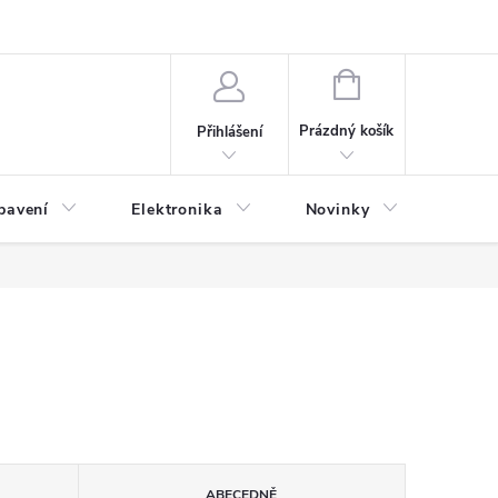
NÁKUPNÍ
KOŠÍK
Prázdný košík
Přihlášení
bavení
Elektronika
Novinky
Obch
ABECEDNĚ