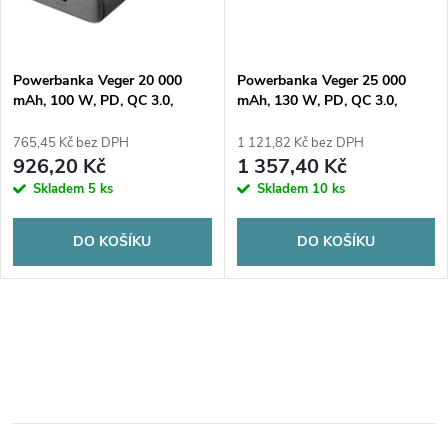
ů
ů
Powerbanka Veger 20 000
Powerbanka Veger 25 000
mAh, 100 W, PD, QC 3.0,
mAh, 130 W, PD, QC 3.0,
USB-A, 2x USB-C, černá
USB-A, USB-C, černá, s kabely
USB-C a Lightning
765,45 Kč bez DPH
1 121,82 Kč bez DPH
926,20 Kč
1 357,40 Kč
Skladem
5 ks
Skladem
10 ks
DO KOŠÍKU
DO KOŠÍKU
O
v
l