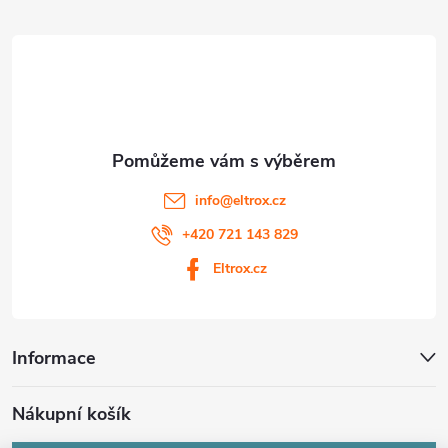
ý
t
p
i
í
s
u
info
@
eltrox.cz
+420 721 143 829
Eltrox.cz
Informace
Nákupní košík