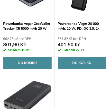
n
i
í
s
p
Powerbanka Veger GeoWallet
Powerbanka Veger 20 000
Tracker X5 5000 mAh 20 W
mAh, 20 W, PD, QC 3.0, 2x
p
PD QC 3.0 MFi MagSafe USB-
USB-A, USB-C, černá
r
C černá
662,73 Kč bez DPH
331,82 Kč bez DPH
r
801,90 Kč
401,50 Kč
o
Skladem
10 ks
Skladem
27 ks
o
d
DO KOŠÍKU
DO KOŠÍKU
d
u
u
k
k
t
t