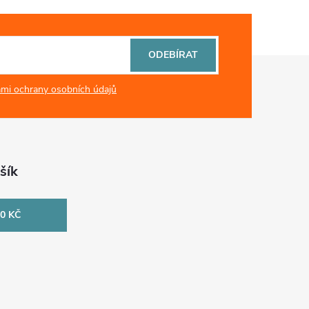
ODEBÍRAT
mi ochrany osobních údajů
šík
0 KČ