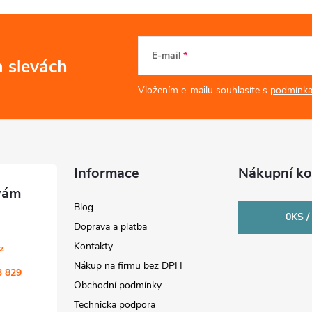
E-mail
a slevách
Vložením e-mailu souhlasíte s
podmínka
Informace
Nákupní ko
Blog
0
KS /
Doprava a platba
Kontakty
cz
Nákup na firmu bez DPH
3 829
Obchodní podmínky
Technicka podpora