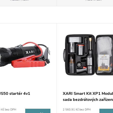
JS50 startér 4v1
XARI Smart Kit XP1 Modul
sada bezdrátových zařízen
auta
8 Kč bez DPH
2 560,91 Kč bez DPH