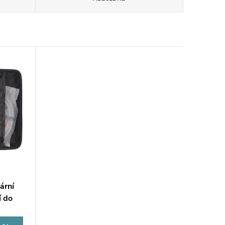
ární
í do