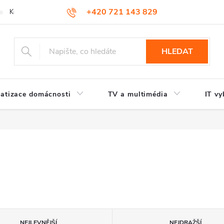
+420 721 143 829
Kontakty
HLEDAT
atizace domácnosti
TV a multimédia
IT vy
NEJLEVNĚJŠÍ
NEJDRAŽŠÍ