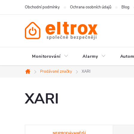
Přejít
Obchodní podmínky
Ochrana osobních údajů
Blog
na
obsah
Monitorování
Alarmy
Autom
Prodávané značky
XARI
Domů
XARI
Ř
NEJPRODÁVANĚJŠÍ