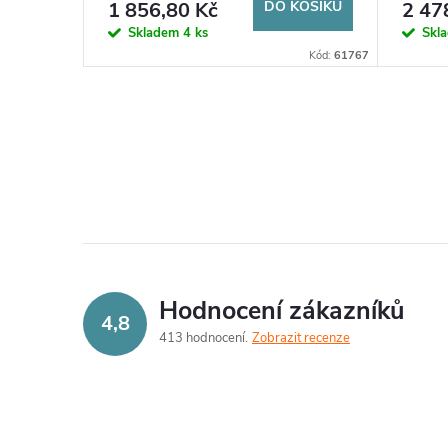
o
1 856,80 Kč
DO KOŠÍKU
2 47
u
Skladem
4 ks
Skl
d
Kód:
61767
k
u
t
O
k
v
ů
t
l
ů
á
d
Hodnocení zákazníků
4,8
a
413 hodnocení
Zobrazit recenze
c
í