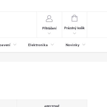
NÁKUPNÍ
KOŠÍK
Prázdný košík
Přihlášení
bavení
Elektronika
Novinky
Obch
ABECEDNĚ