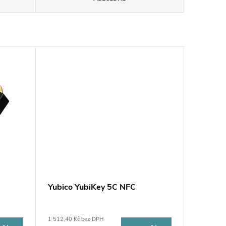
Yubico YubiKey 5C NFC
1 512,40 Kč bez DPH