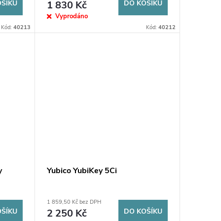
OŠÍKU
1 830 Kč
DO KOŠÍKU
Vyprodáno
Kód:
40213
Kód:
40212
y
Yubico YubiKey 5Ci
1 859,50 Kč bez DPH
OŠÍKU
2 250 Kč
DO KOŠÍKU