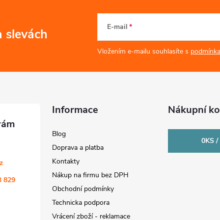
E-mail
a slevách
Vložením e-mailu souhlasíte s
podmínka
Informace
Nákupní ko
Blog
0
KS /
Doprava a platba
Kontakty
cz
Nákup na firmu bez DPH
3 829
Obchodní podmínky
Technicka podpora
Vrácení zboží - reklamace