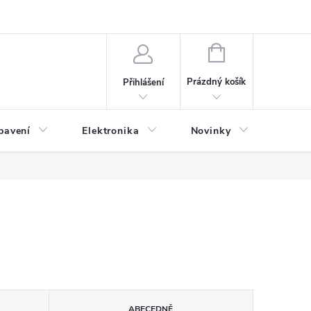
NÁKUPNÍ
KOŠÍK
Prázdný košík
Přihlášení
bavení
Elektronika
Novinky
Obch
ABECEDNĚ