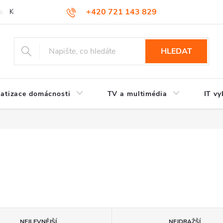
+420 721 143 829
Kontakty
HLEDAT
atizace domácnosti
TV a multimédia
IT vy
NEJLEVNĚJŠÍ
NEJDRAŽŠÍ