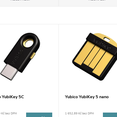
o YubiKey 5C
Yubico YubiKey 5 nano
0 Kč bez DPH
1 652,89 Kč bez DPH