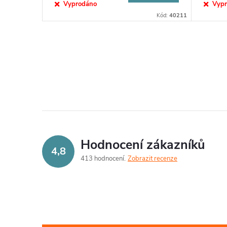
Vyprodáno
Vyp
Kód:
40211
O
v
l
á
d
Hodnocení zákazníků
4,8
a
413 hodnocení
Zobrazit recenze
c
í
p