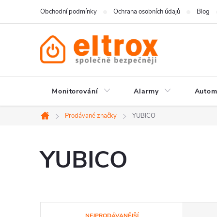
Přejít
Obchodní podmínky
Ochrana osobních údajů
Blog
na
obsah
Monitorování
Alarmy
Autom
Prodávané značky
YUBICO
Domů
YUBICO
Ř
NEJPRODÁVANĚJŠÍ