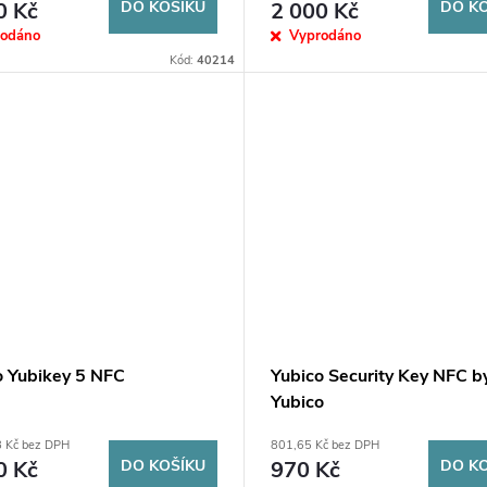
0 Kč
DO KOŠÍKU
2 000 Kč
DO K
rodáno
Vyprodáno
Kód:
40214
o Yubikey 5 NFC
Yubico Security Key NFC b
Yubico
8 Kč bez DPH
801,65 Kč bez DPH
0 Kč
DO KOŠÍKU
970 Kč
DO K