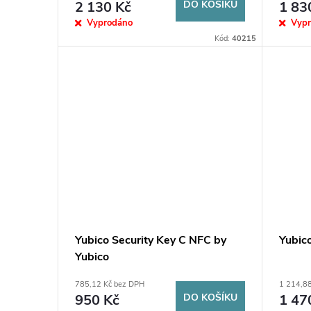
o
2 130 Kč
DO KOŠÍKU
1 83
u
Vyprodáno
Vyp
d
Kód:
40215
k
u
t
k
ů
t
ů
Yubico Security Key C NFC by
Yubic
Yubico
785,12 Kč bez DPH
1 214,8
950 Kč
DO KOŠÍKU
1 47