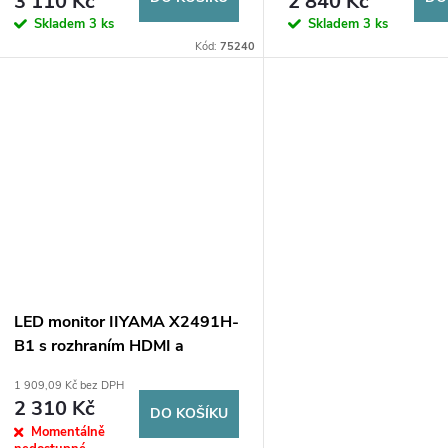
3 110 Kč
2 840 Kč
Skladem
3 ks
Skladem
3 ks
Kód:
75240
LED monitor IIYAMA X2491H-
B1 s rozhraním HDMI a
DisplayPort, IPS, 120 Hz, 1
1 909,09 Kč bez DPH
ms
2 310 Kč
DO KOŠÍKU
Momentálně