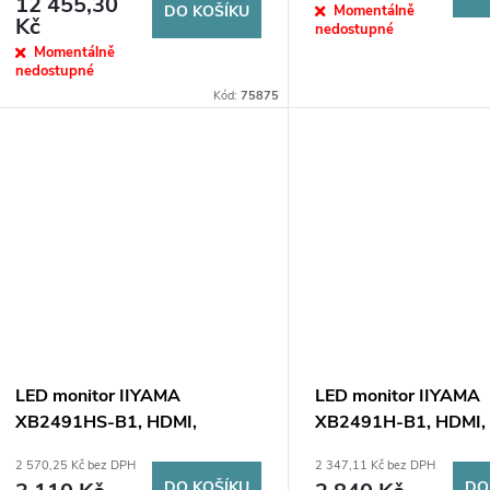
o
12 455,30
DO KOŠÍKU
Momentálně
u
Kč
nedostupné
d
Momentálně
nedostupné
k
Kód:
75875
u
t
k
ů
t
ů
LED monitor IIYAMA
LED monitor IIYAMA
XB2491HS-B1, HDMI,
XB2491H-B1, HDMI,
DisplayPort, IPS, 120 Hz, 1
DisplayPort, IPS, 120
2 570,25 Kč bez DPH
2 347,11 Kč bez DPH
ms, HAS PIVOT, reproduktory
ms, s funkcí PIVOT
DO KOŠÍKU
DO