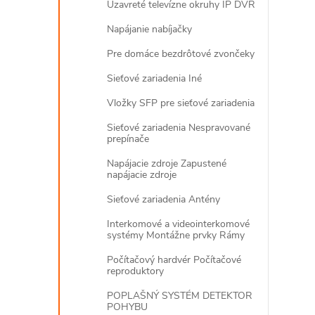
Uzavreté televízne okruhy IP DVR
Napájanie nabíjačky
Pre domáce bezdrôtové zvončeky
Sieťové zariadenia Iné
Vložky SFP pre sieťové zariadenia
Sieťové zariadenia Nespravované
prepínače
Napájacie zdroje Zapustené
napájacie zdroje
Sieťové zariadenia Antény
Interkomové a videointerkomové
systémy Montážne prvky Rámy
Počítačový hardvér Počítačové
reproduktory
POPLAŠNÝ SYSTÉM DETEKTOR
POHYBU