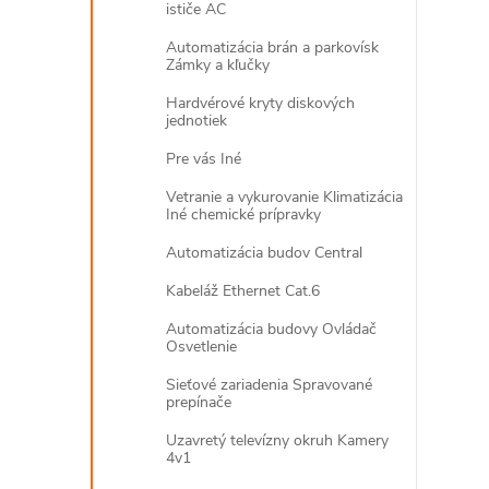
ističe AC
r
Automatizácia brán a parkovísk
Zámky a kľučky
Hardvérové kryty diskových
jednotiek
Pre vás Iné
Vetranie a vykurovanie Klimatizácia
Iné chemické prípravky
Automatizácia budov Central
Kabeláž Ethernet Cat.6
i
Automatizácia budovy Ovládač
Osvetlenie
Sieťové zariadenia Spravované
prepínače
Uzavretý televízny okruh Kamery
4v1