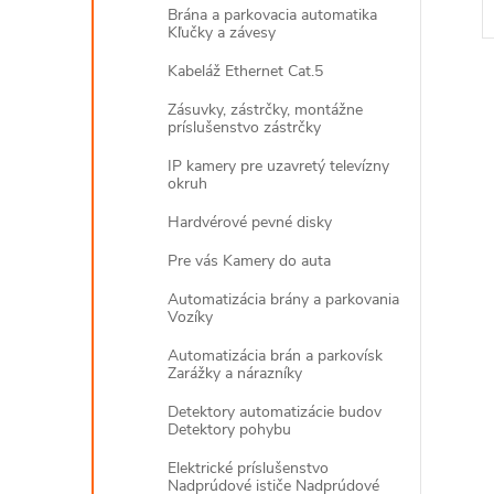
Brána a parkovacia automatika
Kľučky a závesy
Kabeláž Ethernet Cat.5
Zásuvky, zástrčky, montážne
príslušenstvo zástrčky
IP kamery pre uzavretý televízny
okruh
l
Hardvérové pevné disky
Pre vás Kamery do auta
Automatizácia brány a parkovania
Vozíky
Automatizácia brán a parkovísk
Zarážky a nárazníky
Detektory automatizácie budov
í
Detektory pohybu
Elektrické príslušenstvo
Nadprúdové ističe Nadprúdové