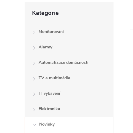
e
Přeskočit
Kategorie
kategorie
l
Monitorování
Alarmy
Automatizace domácnosti
TV a multimédia
IT vybavení
Elektronika
Novinky