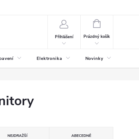
NÁKUPNÍ
KOŠÍK
Prázdný košík
Přihlášení
bavení
Elektronika
Novinky
Obch
nitory
NEJDRAŽŠÍ
ABECEDNĚ