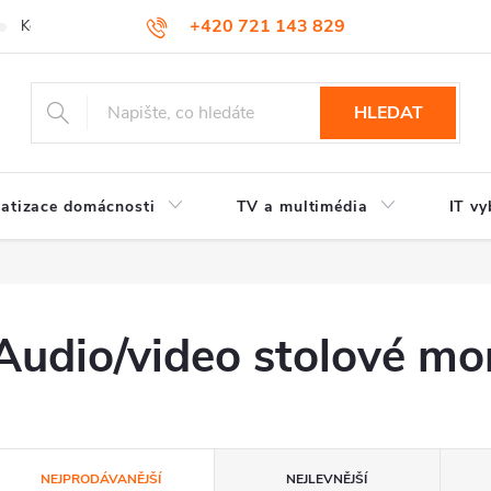
+420 721 143 829
Kontakty
HLEDAT
atizace domácnosti
TV a multimédia
IT vy
Audio/video stolové mo
Ř
NEJPRODÁVANĚJŠÍ
NEJLEVNĚJŠÍ