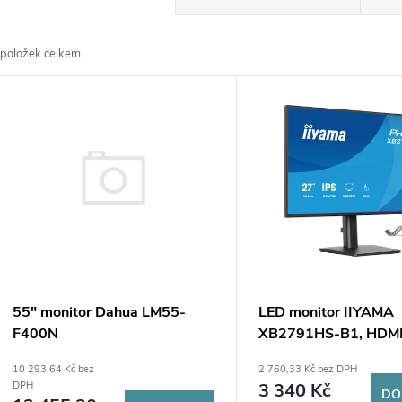
a
položek celkem
z
V
e
ý
n
p
p
s
r
p
55" monitor Dahua LM55-
LED monitor IIYAMA
o
F400N
XB2791HS-B1, HDMI
r
DisplayPort, IPS, 120
10 293,64 Kč bez
2 760,33 Kč bez DPH
d
ms, HAS PIVOT, repr
3 340 Kč
DPH
DO