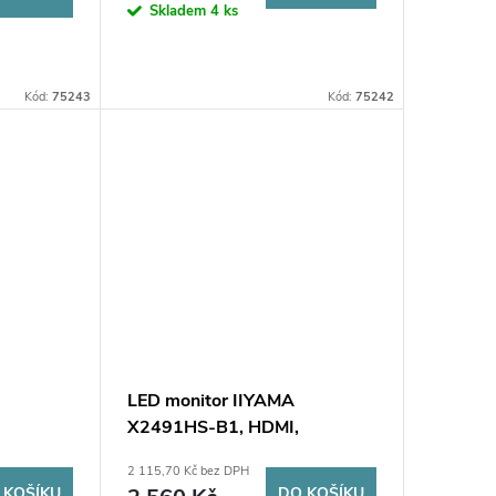
Skladem
4 ks
Kód:
75243
Kód:
75242
LED monitor IIYAMA
X2491HS-B1, HDMI,
 Hz, 1
DisplayPort, IPS, 120 Hz, 1
2 115,70 Kč bez DPH
ms, reproduktory
 KOŠÍKU
DO KOŠÍKU