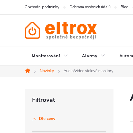
Přejít
Obchodní podmínky
Ochrana osobních údajů
Blog
na
obsah
Monitorování
Alarmy
Autom
Novinky
Audio/video stolové monitory
Domů
P
o
Dle ceny
s