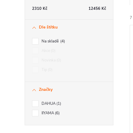
t
2310
Kč
12456
Kč
r
7
Dle štítku
a
Na skladě
4
n
Akce
0
Novinka
0
n
í
Tip
0
i
í
Značky
p
DAHUA
1
a
IIYAMA
6
n