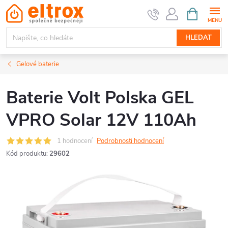
Přejít
NÁKUPNÍ
KOŠÍK
na
obsah
HLEDAT
Gelové baterie
Baterie Volt Polska GEL
VPRO Solar 12V 110Ah
1 hodnocení
Podrobnosti hodnocení
Kód produktu:
29602