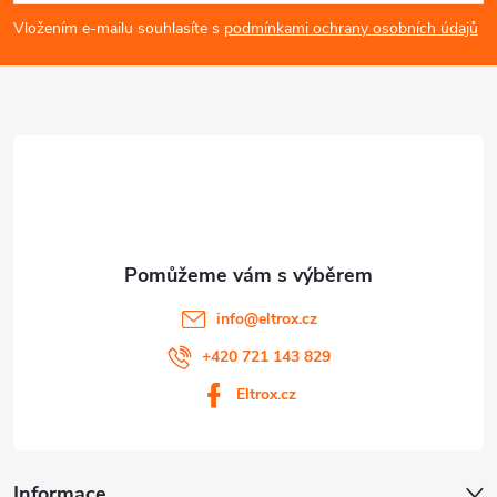
p
Vložením e-mailu souhlasíte s
podmínkami ochrany osobních údajů
a
t
í
info
@
eltrox.cz
+420 721 143 829
Eltrox.cz
Informace