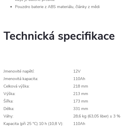
Pouzdro baterie z ABS materiálu, články z mědi
Technická specifikace
Jmenovité napětí:
12V
Jmenovitá kapacita:
110Ah
Celková výška:
218 mm
Výška:
213 mm
Šířka:
173 mm
Délka:
331 mm
Váhy:
28,6 kg (63,05 liber) ± 3 %
Kapacita (při 25 °C) 10 h (10,8 V):
110Ah