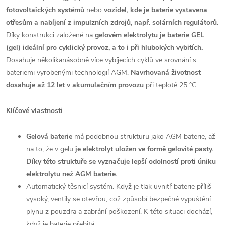
fotovoltaických systémů
nebo
vozidel, kde je baterie vystavena
otřesům a nabíjení z impulzních zdrojů, např. solárních regulátorů.
Díky konstrukci založené na
gelovém elektrolytu je baterie GEL
(gel) ideální pro cyklický provoz, a to i při hlubokých vybitích.
Dosahuje několikanásobně více vybíjecích cyklů ve srovnání s
bateriemi vyrobenými technologií AGM.
Navrhovaná životnost
dosahuje až 12 let
v akumulačním provozu
při teplotě 25 °C.
Klíčové vlastnosti
Gelová baterie
má podobnou strukturu jako AGM baterie, až
na to, že v gelu
je elektrolyt uložen ve formě gelovité pasty.
Díky této struktuře se vyznačuje lepší odolností proti úniku
elektrolytu než AGM baterie.
Automatický těsnicí systém. Když je tlak uvnitř baterie příliš
vysoký, ventily se otevřou, což způsobí bezpečné vypuštění
plynu z pouzdra a zabrání poškození. K této situaci dochází,
když je baterie přebitá.