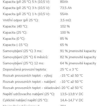
Kapacita (při 25 °C) 5 h (10,5 V):
80Ah
Kapacita (při 25 °C) 3 h (10,5 V):
73,5 Ah
Kapacita (při 25 °C) 1 h (10,5 V):
55Ah
Vnitřní odpor (při 25 °C):
3,5 mΩ
Kapacita: (40 °C):
102 %
Kapacita (25 °C):
100 %
Kapacita (0 °C):
85 %
Kapacita (-15 °C):
65 %
Samovybíjení (25 °C) 3 ms:
91 % jmenovité kapacity
Samovybíjení (25 °C) 6 měsíců:
82 % jmenovité kapacity
Samovybíjení (25 °C) 12 ms:
64 % jmenovité kapacity
Doporučená provozní teplota:
25 °C ± 3 °C
Rozsah provozních teplot - výboj:
-15 °C až 50 °C
Rozsah provozních teplot - nabíjení:
-10 °C až 50 °C
Rozsah provozních teplot - skladování:
-20 °C až 50 °C
Napětí udržovacího nabíjení (25 °C):
13,5–13,8 V DC
Cyklické nabíjecí napětí (25 °C):
14,4–14,7 V DC