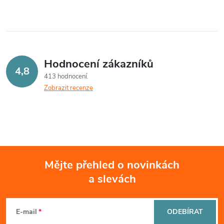
Hodnocení zákazníků
4,8
413 hodnocení
Zobrazit recenze
Mějte přehled o novinkách
a slevách
Z
á
E-mail
ODEBÍRAT