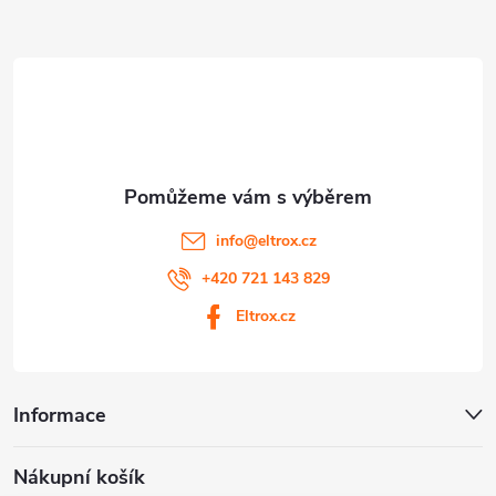
a
t
í
info
@
eltrox.cz
+420 721 143 829
Eltrox.cz
Informace
Nákupní košík