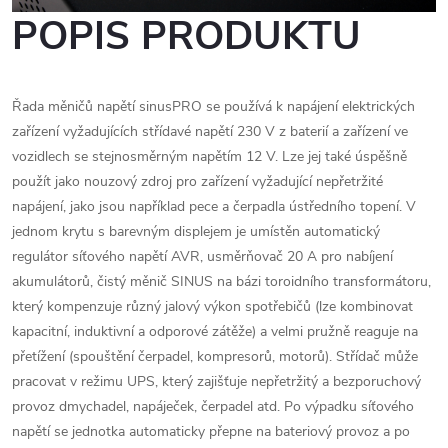
POPIS PRODUKTU
Řada měničů napětí sinusPRO se používá k napájení elektrických
zařízení vyžadujících střídavé napětí 230 V z baterií a zařízení ve
vozidlech se stejnosměrným napětím 12 V. Lze jej také úspěšně
použít jako nouzový zdroj pro zařízení vyžadující nepřetržité
napájení, jako jsou například pece a čerpadla ústředního topení. V
jednom krytu s barevným displejem je umístěn automatický
regulátor síťového napětí AVR, usměrňovač 20 A pro nabíjení
akumulátorů, čistý měnič SINUS na bázi toroidního transformátoru,
který kompenzuje různý jalový výkon spotřebičů (lze kombinovat
kapacitní, induktivní a odporové zátěže) a velmi pružně reaguje na
přetížení (spouštění čerpadel, kompresorů, motorů). Střídač může
pracovat v režimu UPS, který zajišťuje nepřetržitý a bezporuchový
provoz dmychadel, napáječek, čerpadel atd. Po výpadku síťového
napětí se jednotka automaticky přepne na bateriový provoz a po