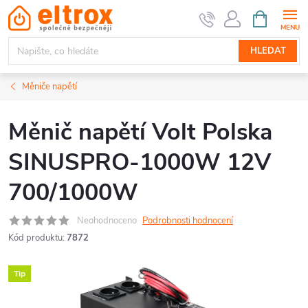
Přejít
NÁKUPNÍ
KOŠÍK
na
obsah
HLEDAT
Měniče napětí
Měnič napětí Volt Polska
SINUSPRO-1000W 12V
700/1000W
Neohodnoceno
Podrobnosti hodnocení
Kód produktu:
7872
Tip