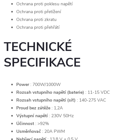
Ochrana proti poklesu napětí
Ochrana proti přetížení
Ochrana proti zkratu
Ochrana proti přehřátí
TECHNICKÉ
SPECIFIKACE
Power
: 700W/1000W
Rozsah vstupního napětí (baterie)
: 11-15 VDC
Rozsah vstupního napětí (síť)
: 140-275 VAC
Proud bez zátěže
: 1,2A
Výstupní napětí
: 230V 50Hz
Účinnost
: >92%
Usměrňovač
: 20A PWM
Nabíjecí napětí
: 13,8 V ± 0,5 V