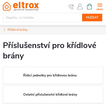
Přejít
NÁKUPNÍ
KOŠÍK
na
obsah
HLEDAT
Křídlové brány
Příslušenství pro křídlové
brány
Řídicí jednotky pro křídlovou bránu
Ostatní příslušenství křídlové brány