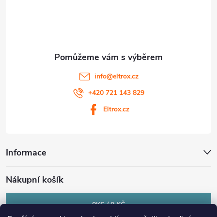
í
info
@
eltrox.cz
+420 721 143 829
Eltrox.cz
Informace
Nákupní košík
0
KS /
0 KČ