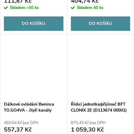
111,87 Kč
404,74 Kč
Skladem
>50 ks
Skladem
40 ks
DO KOŠÍKU
DO KOŠÍKU
Dálkové ovládání Beninca
Řídicí jednotka/přijímač BFT
TO.GO4VA - čtyři kanály
CLONIX 2E (D113674 00001)
2-kanálová, se změnovým
kódem
460,64 Kč bez DPH
875,45 Kč bez DPH
557,37 Kč
1 059,30 Kč