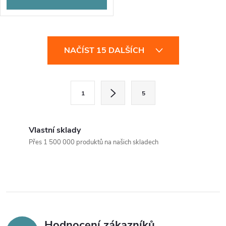
O
NAČÍST 15 DALŠÍCH
v
l
S
1
5
t
á
r
d
á
Vlastní sklady
a
n
Přes 1 500 000 produktů na našich skladech
k
c
o
í
v
á
p
n
Hodnocení zákazníků