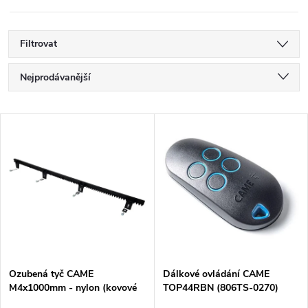
Filtrovat
Ř
Nejprodávanější
a
Nejlevnější
V
Nejdražší
z
ý
Abecedně
e
p
n
i
í
s
p
Ozubená tyč CAME
Dálkové ovládání CAME
M4x1000mm - nylon (kovové
TOP44RBN (806TS-0270)
p
jádro/max 800kg)