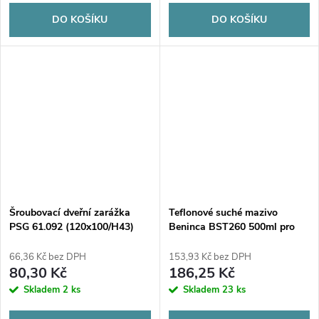
DO KOŠÍKU
DO KOŠÍKU
Šroubovací dveřní zarážka
Teflonové suché mazivo
PSG 61.092 (120x100/H43)
Beninca BST260 500ml pro
brány/automatiku/pohony
66,36 Kč bez DPH
153,93 Kč bez DPH
80,30 Kč
186,25 Kč
Skladem
2 ks
Skladem
23 ks