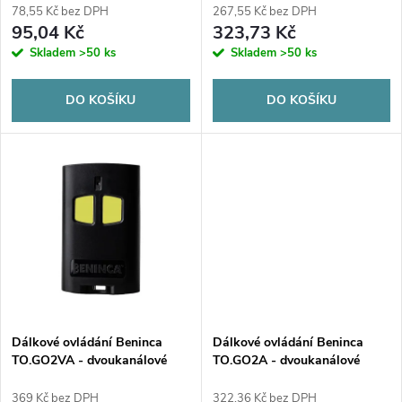
r
78,55 Kč bez DPH
267,55 Kč bez DPH
r
95,04 Kč
323,73 Kč
o
Skladem
>50 ks
Skladem
>50 ks
o
d
DO KOŠÍKU
DO KOŠÍKU
d
u
u
k
k
t
t
ů
ů
Dálkové ovládání Beninca
Dálkové ovládání Beninca
TO.GO2VA - dvoukanálové
TO.GO2A - dvoukanálové
369 Kč bez DPH
322,36 Kč bez DPH