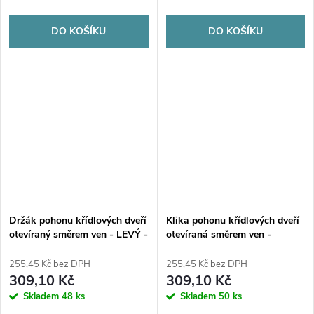
DO KOŠÍKU
DO KOŠÍKU
Držák pohonu křídlových dveří
Klika pohonu křídlových dveří
otevíraný směrem ven - LEVÝ -
otevíraná směrem ven -
montáž na úhlový sloupek
PRAVÁ - úhlová montáž na
sloupek
255,45 Kč bez DPH
255,45 Kč bez DPH
309,10 Kč
309,10 Kč
Skladem
48 ks
Skladem
50 ks