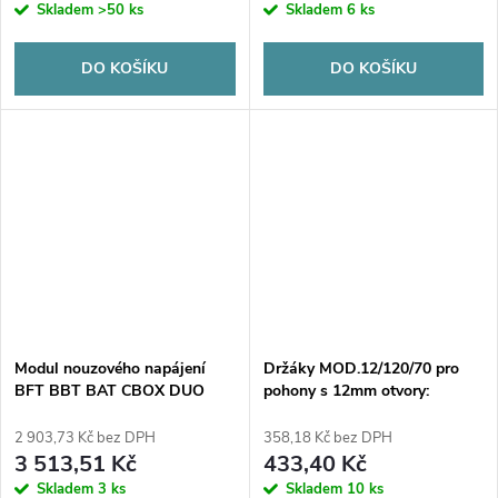
Skladem
>50 ks
Skladem
6 ks
DO KOŠÍKU
DO KOŠÍKU
Modul nouzového napájení
Držáky MOD.12/120/70 pro
BFT BBT BAT CBOX DUO
pohony s 12mm otvory:
(baterie)
Proxima, Hato, Tousek atd.:
CAME, ROGER, FAAC, Genius,
2 903,73 Kč bez DPH
358,18 Kč bez DPH
DTM, Proxima, Hato, Tousek
3 513,51 Kč
433,40 Kč
atd.
Skladem
3 ks
Skladem
10 ks