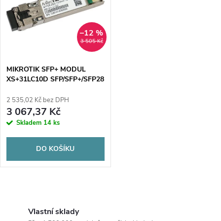
e
p
n
i
–12 %
3 505 Kč
í
s
p
MIKROTIK SFP+ MODUL
XS+31LC10D SFP/SFP+/SFP28
p
r
2 535,02 Kč bez DPH
r
3 067,37 Kč
o
Skladem
14 ks
o
d
DO KOŠÍKU
d
u
u
O
k
k
v
Vlastní sklady