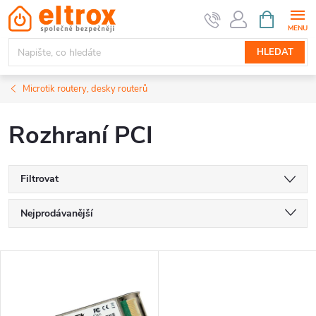
Přejít
NÁKUPNÍ
KOŠÍK
na
obsah
HLEDAT
Microtik routery, desky routerů
Rozhraní PCI
Filtrovat
Ř
Nejprodávanější
a
Nejlevnější
V
Nejdražší
z
ý
Abecedně