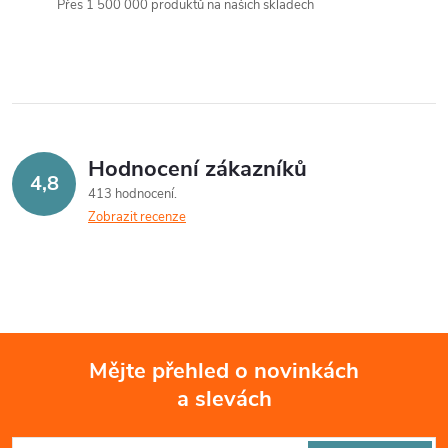
t
Přes 1 500 000 produktů na našich skladech
t
l
ů
á
ů
d
a
Hodnocení zákazníků
c
4,8
413 hodnocení
Zobrazit recenze
í
p
r
v
Mějte přehled o novinkách
k
a slevách
Z
y