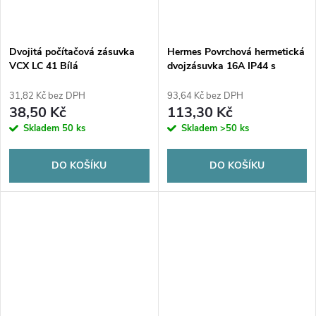
Dvojitá počítačová zásuvka
Hermes Povrchová hermetická
VCX LC 41 Bílá
dvojzásuvka 16A IP44 s
kouřovou klapkou bílá GNT
0322-01
31,82 Kč bez DPH
93,64 Kč bez DPH
38,50 Kč
113,30 Kč
Skladem
50 ks
Skladem
>50 ks
DO KOŠÍKU
DO KOŠÍKU