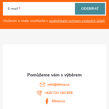
i
á
E-mail
ODEBÍRAT
s
p
Vložením e-mailu souhlasíte s
podmínkami ochrany osobních údajů
u
a
t
í
info
@
eltrox.cz
+420 721 143 829
Eltrox.cz