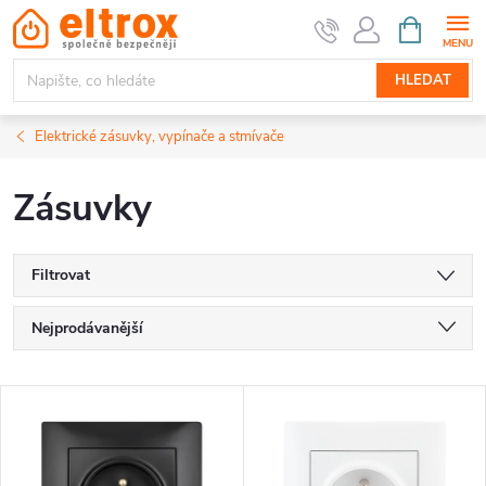
Přejít
NÁKUPNÍ
KOŠÍK
na
obsah
HLEDAT
Elektrické zásuvky, vypínače a stmívače
Zásuvky
Filtrovat
Ř
Nejprodávanější
a
Nejlevnější
V
Nejdražší
z
ý
Abecedně