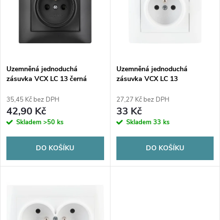
e
p
n
i
í
s
p
Uzemněná jednoduchá
Uzemněná jednoduchá
zásuvka VCX LC 13 černá
zásuvka VCX LC 13
p
r
35,45 Kč bez DPH
27,27 Kč bez DPH
r
42,90 Kč
33 Kč
o
Skladem
>50 ks
Skladem
33 ks
o
d
DO KOŠÍKU
DO KOŠÍKU
d
u
u
k
k