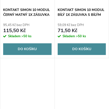
KONTAKT SIMON 10 MODUL
KONTAKT SIMON 10 MODUL
ČERNÝ MATNÝ 1X ZÁSUVKA
BÍLÝ 1X ZÁSUVKA S BÍLÝM
S KLAPKOU ČERNÁ MATNÁ
KRYTEM IP44 PRUŽINOVÉ
IP44 PRUŽINOVÉ SVORKY
SVORKY 16A 250V
95,45 Kč bez DPH
59,09 Kč bez DPH
16A 250
115,50 Kč
71,50 Kč
Skladem
>50 ks
Skladem
>50 ks
DO KOŠÍKU
DO KOŠÍKU