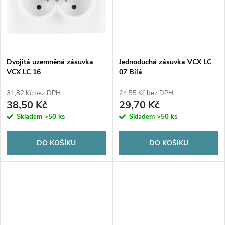
t
t
ů
ů
Dvojitá uzemněná zásuvka
Jednoduchá zásuvka VCX LC
VCX LC 16
07 Bílá
31,82 Kč bez DPH
24,55 Kč bez DPH
38,50 Kč
29,70 Kč
Skladem
>50 ks
Skladem
>50 ks
DO KOŠÍKU
DO KOŠÍKU