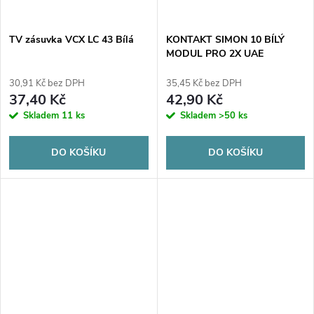
TV zásuvka VCX LC 43 Bílá
KONTAKT SIMON 10 BÍLÝ
MODUL PRO 2X UAE
KEYSTONE ZÁSUVKY
CKP2.01/11
30,91 Kč bez DPH
35,45 Kč bez DPH
37,40 Kč
42,90 Kč
Skladem
11 ks
Skladem
>50 ks
DO KOŠÍKU
DO KOŠÍKU