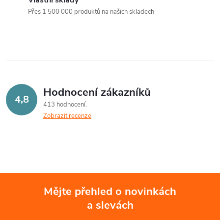
a
n
Přes 1 500 000 produktů na našich skladech
k
c
o
í
v
á
p
n
r
Hodnocení zákazníků
í
4,8
413 hodnocení
v
Zobrazit recenze
k
y
v
ý
Mějte přehled o novinkách
a slevách
Z
p