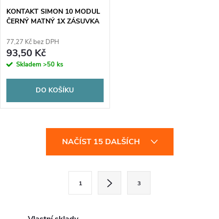
KONTAKT SIMON 10 MODUL
ČERNÝ MATNÝ 1X ZÁSUVKA
S KLAPKOU IP44 PRUŽINOVÉ
SVORKY 16A 250V
77,27 Kč bez DPH
93,50 Kč
Skladem
>50 ks
DO KOŠÍKU
O
NAČÍST 15 DALŠÍCH
v
l
S
1
3
t
á
r
d
á
Vlastní sklady