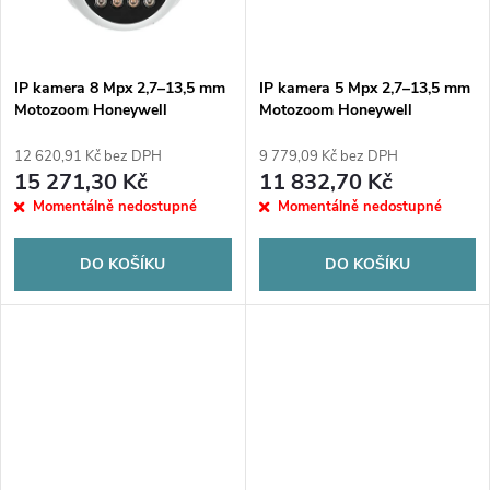
ů
ů
IP kamera 8 Mpx 2,7–13,5 mm
IP kamera 5 Mpx 2,7–13,5 mm
Motozoom Honeywell
Motozoom Honeywell
HC25CE8R2-V
HC25CE5R2-V
12 620,91 Kč bez DPH
9 779,09 Kč bez DPH
15 271,30 Kč
11 832,70 Kč
Momentálně nedostupné
Momentálně nedostupné
DO KOŠÍKU
DO KOŠÍKU