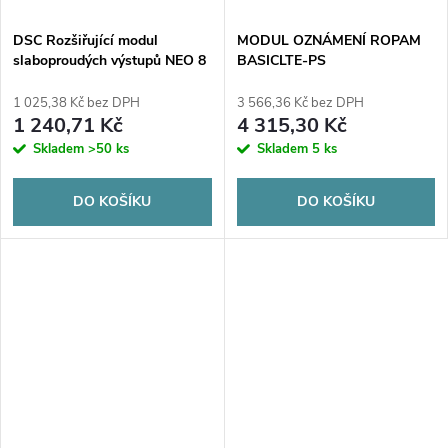
DSC Rozšiřující modul
MODUL OZNÁMENÍ ROPAM
slaboproudých výstupů NEO 8
BASICLTE-PS
OUTPUT MODULE
EXPANDER
1 025,38 Kč bez DPH
3 566,36 Kč bez DPH
1 240,71 Kč
4 315,30 Kč
Skladem
>50 ks
Skladem
5 ks
DO KOŠÍKU
DO KOŠÍKU