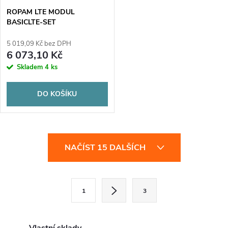
ROPAM LTE MODUL
BASICLTE-SET
5 019,09 Kč bez DPH
6 073,10 Kč
Skladem
4 ks
DO KOŠÍKU
O
NAČÍST 15 DALŠÍCH
v
l
S
1
3
t
á
r
d
á
Vlastní sklady