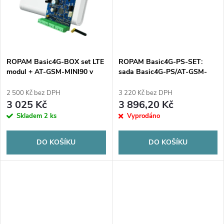
t
t
ů
ů
ROPAM Basic4G-BOX set LTE
ROPAM Basic4G-PS-SET:
modul + AT-GSM-MINI90 v
sada Basic4G-PS/AT-GSM-
pouzdře pro povrchovou
MINI90/O-R3P/PS-3024/,
montáž
modul LTE v pouzdře pro
2 500 Kč bez DPH
3 220 Kč bez DPH
povrchovou montáž s AC/DC
3 025 Kč
3 896,20 Kč
adaptérem a anténou GSM/LTE
Skladem
2 ks
Vyprodáno
DO KOŠÍKU
DO KOŠÍKU