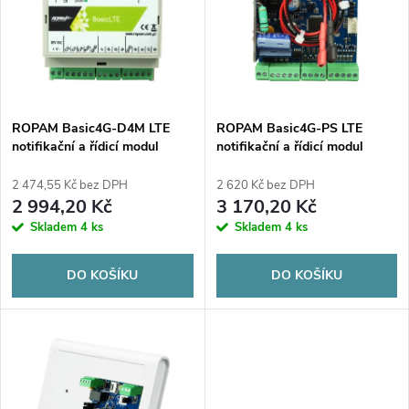
e
p
n
i
í
s
p
ROPAM Basic4G-D4M LTE
ROPAM Basic4G-PS LTE
notifikační a řídicí modul
notifikační a řídicí modul
p
(2G/4G)
(2G/4G)
r
2 474,55 Kč bez DPH
2 620 Kč bez DPH
r
2 994,20 Kč
3 170,20 Kč
o
Skladem
4 ks
Skladem
4 ks
o
d
DO KOŠÍKU
DO KOŠÍKU
d
u
u
k
k