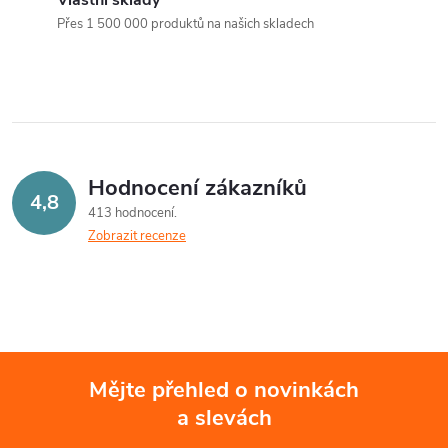
a
n
Přes 1 500 000 produktů na našich skladech
k
c
o
í
v
á
p
n
r
Hodnocení zákazníků
í
4,8
413 hodnocení
v
Zobrazit recenze
k
y
v
ý
Mějte přehled o novinkách
a slevách
Z
p