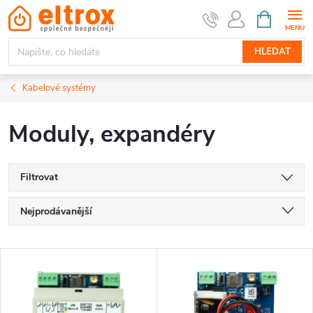
Přejít
NÁKUPNÍ
KOŠÍK
na
obsah
HLEDAT
Kabelové systémy
Moduly, expandéry
Filtrovat
Ř
Nejprodávanější
a
Nejlevnější
V
Nejdražší
z
ý
Abecedně