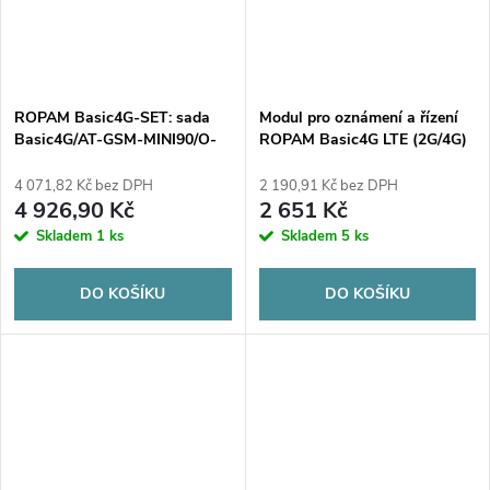
ROPAM Basic4G-SET: sada
Modul pro oznámení a řízení
Basic4G/AT-GSM-MINI90/O-
ROPAM Basic4G LTE (2G/4G)
R3P/PSR-ECO-2012/, modul
LTE v pouzdře pro povrchovou
4 071,82 Kč bez DPH
2 190,91 Kč bez DPH
montáž s napájecím zdrojem -
4 926,90 Kč
2 651 Kč
ECO a anténou GSM/LTE
Skladem
1 ks
Skladem
5 ks
DO KOŠÍKU
DO KOŠÍKU