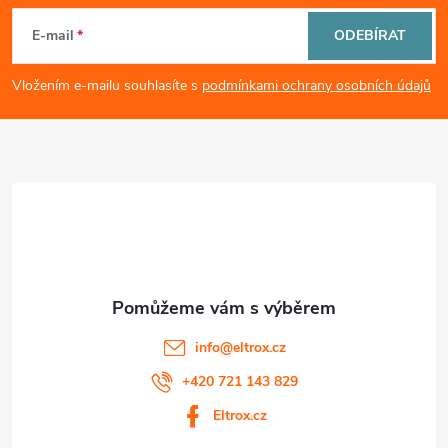
i
á
E-mail
ODEBÍRAT
s
p
Vložením e-mailu souhlasíte s
podmínkami ochrany osobních údajů
u
a
t
í
info
@
eltrox.cz
+420 721 143 829
Eltrox.cz