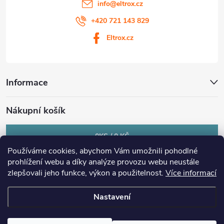
info
@
eltrox.cz
+420 721 143 829
Eltrox.cz
Informace
Nákupní košík
0
KS /
0 KČ
Používáme cookies, abychom Vám umožnili pohodlné
prohlížení webu a díky analýze provozu webu neustále
zlepšovali jeho funkce, výkon a použitelnost.
Více informací
Nastavení
Copyright 2026
eltrox.cz
. Všechna práva vyhrazena.
Upravit nastavení
cookies