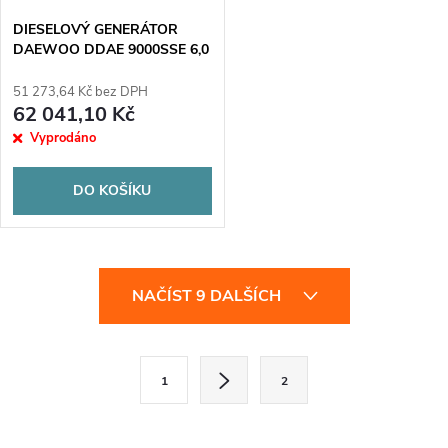
DIESELOVÝ GENERÁTOR
DAEWOO DDAE 9000SSE 6,0
kW
51 273,64 Kč bez DPH
62 041,10 Kč
Vyprodáno
DO KOŠÍKU
O
NAČÍST 9 DALŠÍCH
v
l
S
1
2
t
á
r
d