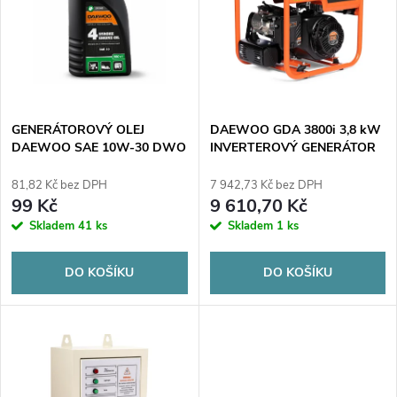
e
p
n
i
í
s
p
GENERÁTOROVÝ OLEJ
DAEWOO GDA 3800i 3,8 kW
DAEWOO SAE 10W-30 DWO
INVERTEROVÝ GENERÁTOR
p
400 APISG/CD
r
81,82 Kč bez DPH
7 942,73 Kč bez DPH
r
99 Kč
9 610,70 Kč
o
Skladem
41 ks
Skladem
1 ks
o
d
DO KOŠÍKU
DO KOŠÍKU
d
u
u
k
k