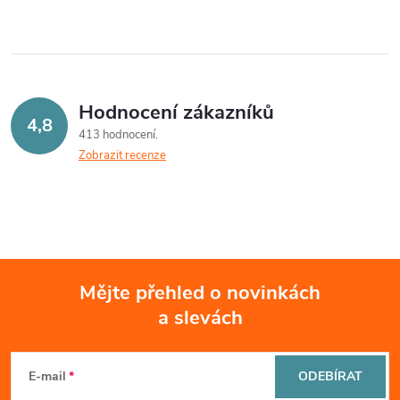
á
a
n
k
c
o
í
v
Hodnocení zákazníků
4,8
á
p
413 hodnocení
n
Zobrazit recenze
r
í
v
k
y
Mějte přehled o novinkách
v
a slevách
Z
ý
á
E-mail
ODEBÍRAT
p