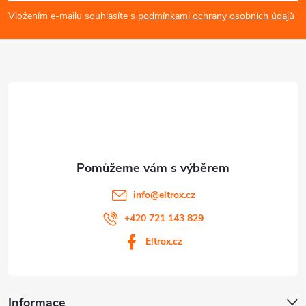
p
i
Vložením e-mailu souhlasíte s
podmínkami ochrany osobních údajů
a
s
u
t
í
info
@
eltrox.cz
+420 721 143 829
Eltrox.cz
Informace