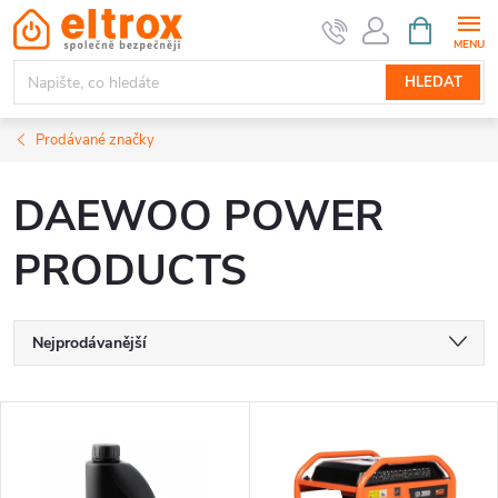
Přejít
NÁKUPNÍ
KOŠÍK
na
obsah
HLEDAT
Prodávané značky
DAEWOO POWER
PRODUCTS
Ř
Nejprodávanější
a
Nejlevnější
V
Nejdražší
z
ý
Abecedně