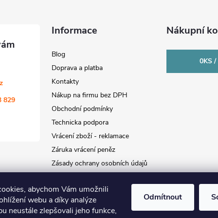
Informace
Nákupní ko
Blog
0
KS /
Doprava a platba
Kontakty
cz
Nákup na firmu bez DPH
3 829
Obchodní podmínky
Technicka podpora
Vrácení zboží - reklamace
Záruka vrácení peněz
Zásady ochrany osobních údajů
cookies, abychom Vám umožnili
Odmítnout
S
ohlížení webu a díky analýze
u neustále zlepšovali jeho funkce,