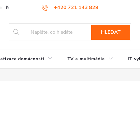
+420 721 143 829
Kontakty
HLEDAT
atizace domácnosti
TV a multimédia
IT vy