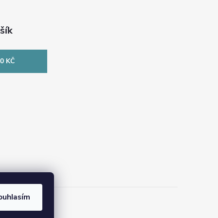
šík
0 KČ
ouhlasím