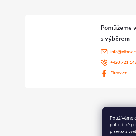
p
a
t
í
info
@
eltrox.
+420 721 14
Eltrox.cz
Používáme 
pohodlné pr
provozu web