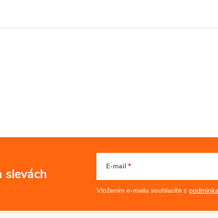
E-mail
a slevách
Vložením e-mailu souhlasíte s
podmínka