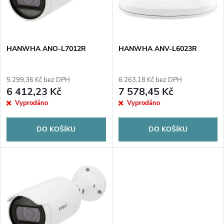
n
i
í
s
p
HANWHA ANO-L7012R
HANWHA ANV-L6023R
p
r
5 299,36 Kč bez DPH
6 263,18 Kč bez DPH
r
6 412,23 Kč
7 578,45 Kč
o
Vyprodáno
Vyprodáno
o
d
DO KOŠÍKU
DO KOŠÍKU
d
u
u
k
k
t
t