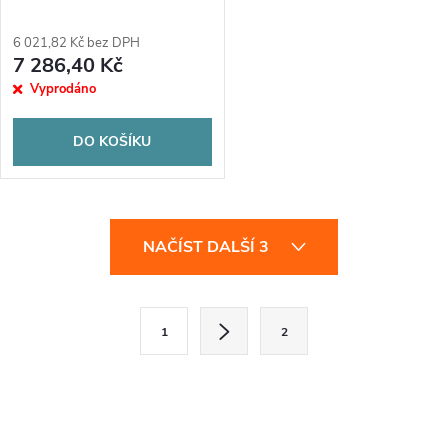
6 021,82 Kč bez DPH
7 286,40 Kč
Vyprodáno
DO KOŠÍKU
O
NAČÍST DALŠÍ 3
v
l
S
1
2
t
á
r
d
á
a
n