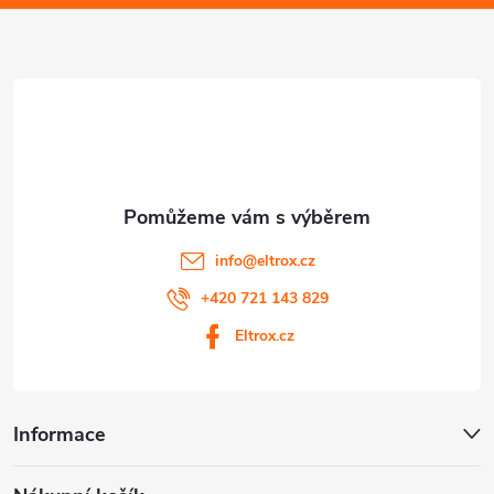
a
s
u
t
í
info
@
eltrox.cz
+420 721 143 829
Eltrox.cz
Informace