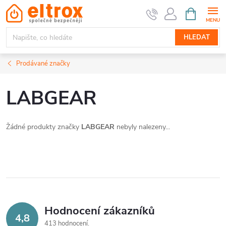
Přejít
NÁKUPNÍ
KOŠÍK
na
obsah
HLEDAT
Prodávané značky
LABGEAR
Žádné produkty značky
LABGEAR
nebyly nalezeny...
Hodnocení zákazníků
4,8
413 hodnocení