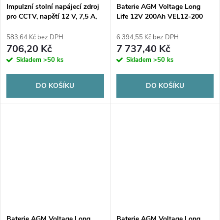
Impulzní stolní napájecí zdroj
Baterie AGM Voltage Long
pro CCTV, napětí 12 V, 7,5 A,
Life 12V 200Ah VEL12-200
90 W, konektor 5,5 mm / 2,1
(životnost 15 let)
mm
583,64 Kč bez DPH
6 394,55 Kč bez DPH
706,20 Kč
7 737,40 Kč
Skladem
>50 ks
Skladem
>50 ks
DO KOŠÍKU
DO KOŠÍKU
Baterie AGM Voltage Long
Baterie AGM Voltage Long