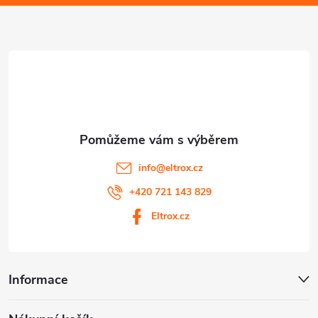
a
s
u
t
í
info
@
eltrox.cz
+420 721 143 829
Eltrox.cz
Informace