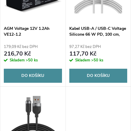
n
i
í
s
p
AGM Voltage 12V 1.2Ah
Kabel USB-A / USB-C Voltage
VE12-1.2
Silicone 66 W PD, 100 cm,
p
bílý
r
179,09 Kč bez DPH
97,27 Kč bez DPH
r
216,70 Kč
117,70 Kč
o
Skladem
>50 ks
Skladem
>50 ks
o
d
DO KOŠÍKU
DO KOŠÍKU
d
u
u
k
k
t
t