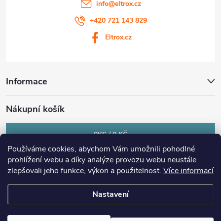
info
@
eltrox.cz
+420 721 143 829
Eltrox.cz
Informace
Nákupní košík
0
KS /
0 KČ
Používáme cookies, abychom Vám umožnili pohodlné
prohlížení webu a díky analýze provozu webu neustále
zlepšovali jeho funkce, výkon a použitelnost.
Více informací
Nastavení
Copyright 2026
eltrox.cz
. Všechna práva vyhrazena.
Upravit nastavení
cookies