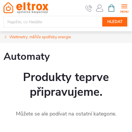
Přejít
NÁKUPNÍ
KOŠÍK
na
obsah
HLEDAT
Wattmetry, měřiče spotřeby energie
Automaty
Produkty teprve
připravujeme.
Můžete se ale podívat na ostatní kategorie.