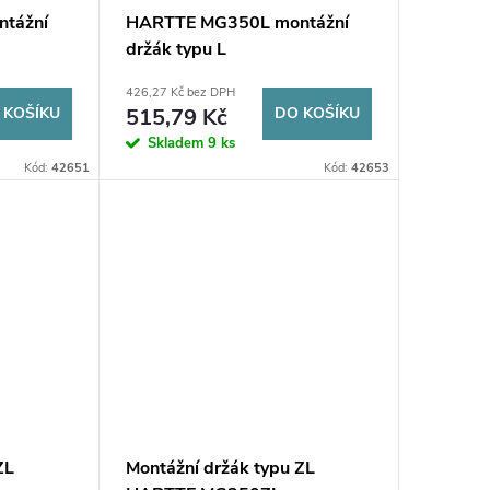
tážní
HARTTE MG350L montážní
držák typu L
426,27 Kč bez DPH
 KOŠÍKU
515,79 Kč
DO KOŠÍKU
Skladem
9 ks
Kód:
42651
Kód:
42653
ZL
Montážní držák typu ZL