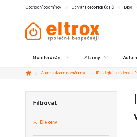
Přejít
Obchodní podmínky
Ochrana osobních údajů
Blog
na
obsah
Monitorování
Alarmy
Autom
Automatizace domácnosti
IP a digitální videotele
Domů
P
o
Dle ceny
s