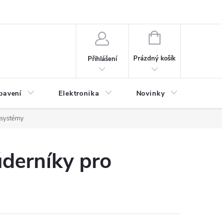
NÁKUPNÍ
KOŠÍK
Prázdný košík
Přihlášení
bavení
Elektronika
Novinky
Obch
í systémy
úderníky pro