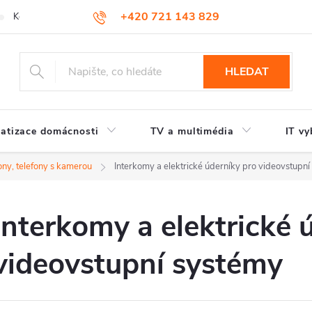
+420 721 143 829
Kontakty
HLEDAT
atizace domácnosti
TV a multimédia
IT vy
fony, telefony s kamerou
Interkomy a elektrické úderníky pro videovstupn
Interkomy a elektrické 
videovstupní systémy