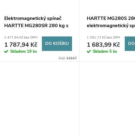
Elektromagnetický spínač
HARTTE MG280S 28
HARTTE MG280SR 280 kg s
elektromagnetický sp
monitorováním a signalizací
indikací
1 477,64 Kč bez DPH
1 391,73 Kč bez DPH
1 787,94 Kč
DO KOŠÍKU
1 683,99 Kč
DO
Skladem
19 ks
Skladem
5 ks
Kód:
42647