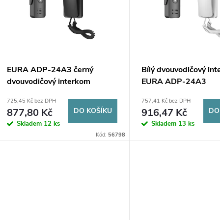
p
p
s
r
p
EURA ADP-24A3 černý
Bílý dvouvodičový in
o
dvouvodičový interkom
EURA ADP-24A3
r
725,45 Kč bez DPH
757,41 Kč bez DPH
d
877,80 Kč
DO KOŠÍKU
916,47 Kč
DO
o
Skladem
12 ks
Skladem
13 ks
u
Kód:
56798
d
k
u
t
k
ů