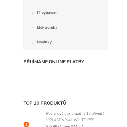
IT vybavení
Elektronika
Novinky
PŘIJÍMÁME ONLINE PLATBY
l
TOP 10 PRODUKTŮ
Povrchový box prázdný 12 přívodů
VIPLAST VP-41 WHITE IP55
98x98x42mm 041-01