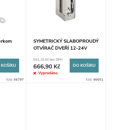
terkom
SYMETRICKÝ SLABOPROUDÝ
OTVÍRAČ DVEŘÍ 12-24V
AC/DC KENIK KG-ES04N
551,16 Kč bez DPH
 KOŠÍKU
666,90 Kč
DO KOŠÍKU
Vyprodáno
Kód:
56797
Kód:
46651