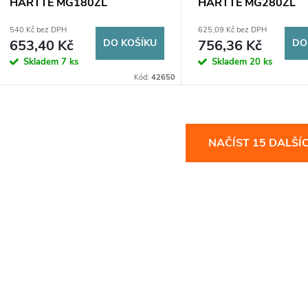
HARTTE MG180ZL
HARTTE MG280ZL
540 Kč bez DPH
625,09 Kč bez DPH
653,40 Kč
DO KOŠÍKU
756,36 Kč
DO
Skladem
7 ks
Skladem
20 ks
Kód:
42650
O
NAČÍST 15 DALŠÍ
v
á
d
a
c