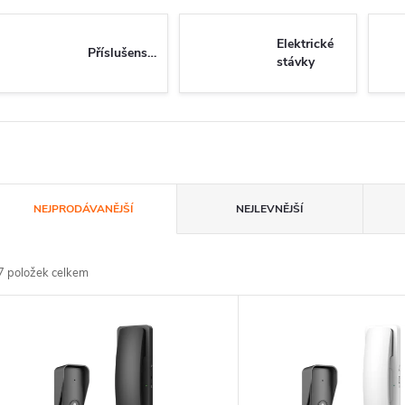
Elektrické
Příslušenství
stávky
Ř
NEJPRODÁVANĚJŠÍ
NEJLEVNĚJŠÍ
a
7
položek celkem
z
V
e
ý
n