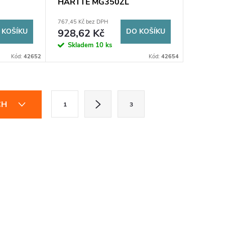
HARTTE MG350ZL
767,45 Kč bez DPH
 KOŠÍKU
928,62 Kč
DO KOŠÍKU
Skladem
10 ks
Kód:
42652
Kód:
42654
S
CH
1
3
t
r
á
n
k
o
v