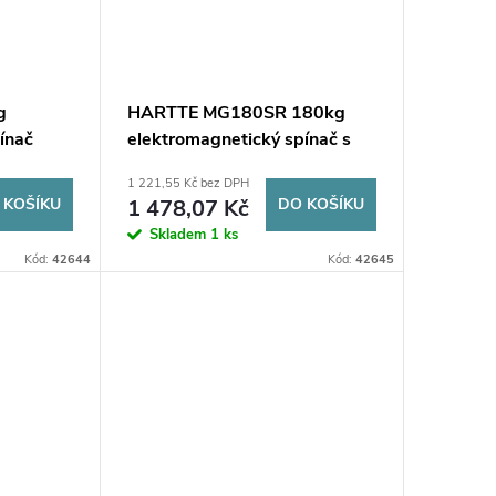
g
HARTTE MG180SR 180kg
ínač
elektromagnetický spínač s
monitorováním a signalizací
1 221,55 Kč bez DPH
 KOŠÍKU
1 478,07 Kč
DO KOŠÍKU
Skladem
1 ks
Kód:
42644
Kód:
42645