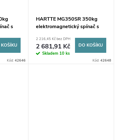
0kg
HARTTE MG350SR 350kg
ínač s
elektromagnetický spínač s
monitorováním a signalizací
2 216,45 Kč bez DPH
 KOŠÍKU
2 681,91 Kč
DO KOŠÍKU
Skladem
10 ks
Kód:
42646
Kód:
42648