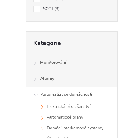
e
í
SCOT
3
i
l
Přeskočit
Kategorie
kategorie
Monitorování
Alarmy
Automatizace domácnosti
Elektrické příslušenství
Automatické brány
Domácí interkomové systémy