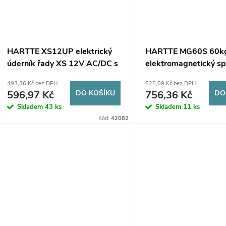
t
ů
HARTTE XS12UP elektrický
HARTTE MG60S 60k
úderník řady XS 12V AC/DC s
elektromagnetický sp
interní pamětí
493,36 Kč bez DPH
625,09 Kč bez DPH
596,97 Kč
DO KOŠÍKU
756,36 Kč
DO
Skladem
43 ks
Skladem
11 ks
Kód:
42082