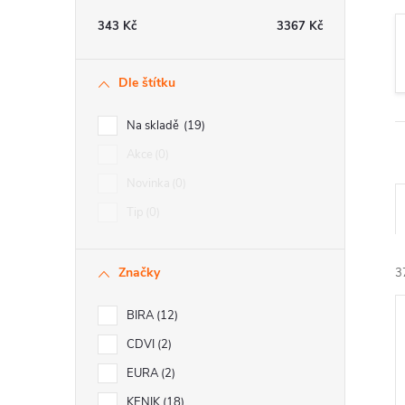
t
343
Kč
3367
Kč
r
Dle štítku
a
Na skladě
19
n
Akce
0
Novinka
0
n
Tip
0
í
Značky
3
p
BIRA
12
a
CDVI
2
n
EURA
2
KENIK
18