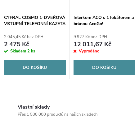
CYFRAL COSMO 1-DVEŘOVÁ
Interkom ACO s 1 lokátorem a
VSTUPNÍ TELEFONNÍ KAZETA
bránou AcoGo!
ČERNÁ UNIPHONE ČERNÁ
2 045,45 Kč bez DPH
9 927 Kč bez DPH
2 475 Kč
12 011,67 Kč
Skladem
2 ks
Vyprodáno
DO KOŠÍKU
DO KOŠÍKU
O
v
Vlastní sklady
Přes 1 500 000 produktů na našich skladech
l
á