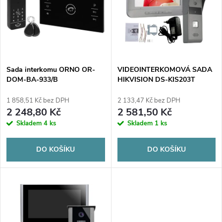
e
p
n
i
í
s
p
Sada interkomu ORNO OR-
VIDEOINTERKOMOVÁ SADA
DOM-BA-933/B
HIKVISION DS-KIS203T
p
r
1 858,51 Kč bez DPH
2 133,47 Kč bez DPH
r
2 248,80 Kč
2 581,50 Kč
o
Skladem
4 ks
Skladem
1 ks
o
d
DO KOŠÍKU
DO KOŠÍKU
d
u
u
k
k