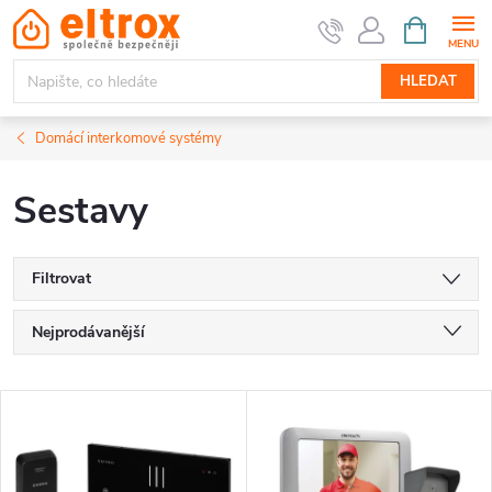
Přejít
NÁKUPNÍ
KOŠÍK
na
obsah
HLEDAT
Domácí interkomové systémy
Sestavy
Filtrovat
Ř
Nejprodávanější
a
Nejlevnější
V
Nejdražší
z
ý
Abecedně