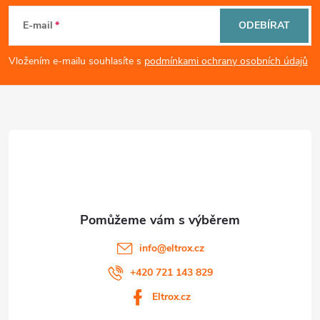
i
á
E-mail
ODEBÍRAT
s
p
Vložením e-mailu souhlasíte s
podmínkami ochrany osobních údajů
u
a
t
í
info
@
eltrox.cz
+420 721 143 829
Eltrox.cz