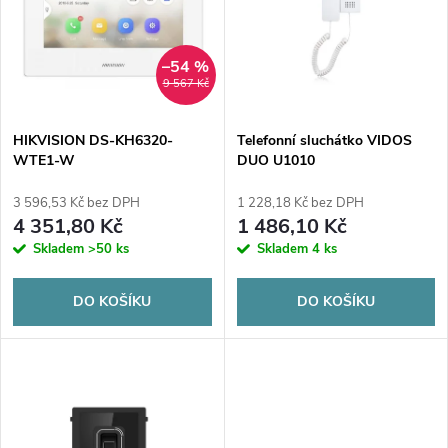
e
p
n
i
–54 %
9 567 Kč
í
s
p
HIKVISION DS-KH6320-
Telefonní sluchátko VIDOS
WTE1-W
DUO U1010
p
r
3 596,53 Kč bez DPH
1 228,18 Kč bez DPH
r
4 351,80 Kč
1 486,10 Kč
o
Skladem
>50 ks
Skladem
4 ks
o
d
DO KOŠÍKU
DO KOŠÍKU
d
u
u
k
k