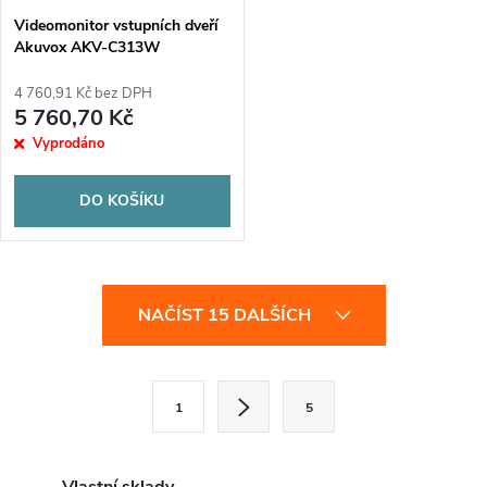
Videomonitor vstupních dveří
Akuvox AKV-C313W
4 760,91 Kč bez DPH
5 760,70 Kč
Vyprodáno
DO KOŠÍKU
O
NAČÍST 15 DALŠÍCH
v
l
S
1
5
t
á
r
d
á
Vlastní sklady