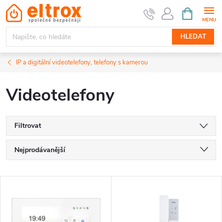
Přejít
NÁKUPNÍ
KOŠÍK
na
obsah
HLEDAT
IP a digitální videotelefony, telefony s kamerou
Videotelefony
Filtrovat
Ř
Nejprodávanější
a
Nejlevnější
V
Nejdražší
z
ý
Abecedně