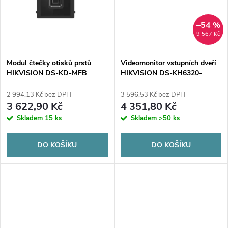
t
t
ů
–54 %
ů
9 567 Kč
Modul čtečky otisků prstů
Videomonitor vstupních dveří
HIKVISION DS-KD-MFB
HIKVISION DS-KH6320-
WTE1
2 994,13 Kč bez DPH
3 596,53 Kč bez DPH
3 622,90 Kč
4 351,80 Kč
Skladem
15 ks
Skladem
>50 ks
DO KOŠÍKU
DO KOŠÍKU