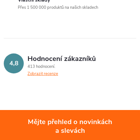
a
n
Přes 1 500 000 produktů na našich skladech
k
c
o
í
v
á
p
n
r
Hodnocení zákazníků
í
4,8
413 hodnocení
v
Zobrazit recenze
k
y
v
ý
Mějte přehled o novinkách
a slevách
Z
p