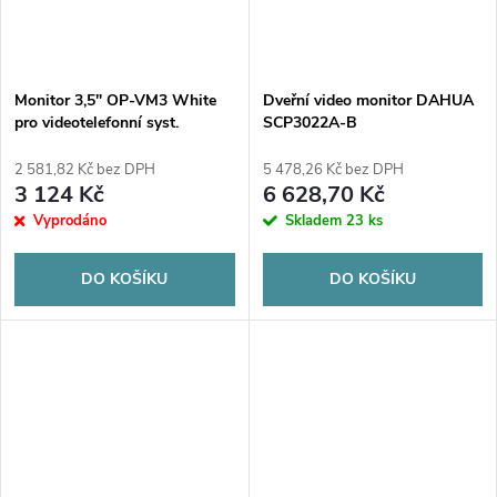
Monitor 3,5" OP-VM3 White
Dveřní video monitor DAHUA
pro videotelefonní syst.
SCP3022A-B
videointerkomový systém
Elfon Optima
2 581,82 Kč bez DPH
5 478,26 Kč bez DPH
3 124 Kč
6 628,70 Kč
Vyprodáno
Skladem
23 ks
DO KOŠÍKU
DO KOŠÍKU