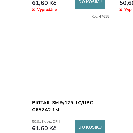
o
61,60 Kč
DO KOŠÍKU
50,6
u
Vyprodáno
Vyp
d
Kód:
47638
k
u
t
k
ů
t
ů
PIGTAIL SM 9/125, LC/UPC
G657A2 1M
50,91 Kč bez DPH
61,60 Kč
DO KOŠÍKU