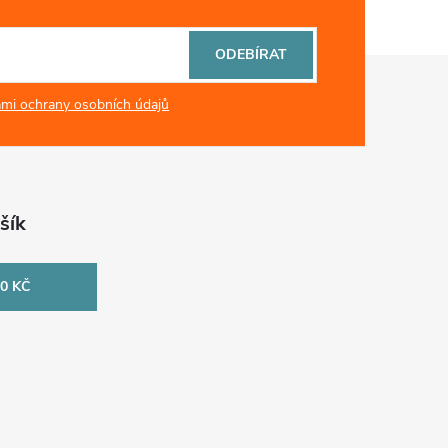
ODEBÍRAT
mi ochrany osobních údajů
šík
0 KČ