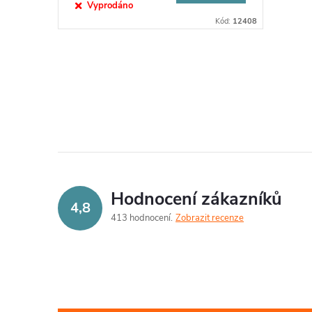
Vyprodáno
Kód:
12408
O
v
l
á
d
Hodnocení zákazníků
4,8
a
413 hodnocení
Zobrazit recenze
c
í
p