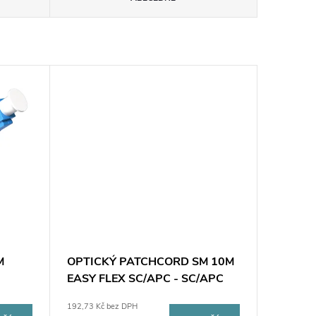
M
OPTICKÝ PATCHCORD SM 10M
EASY FLEX SC/APC - SC/APC
G657.B3
192,73 Kč bez DPH