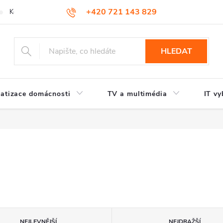
+420 721 143 829
Kontakty
HLEDAT
atizace domácnosti
TV a multimédia
IT vy
NEJLEVNĚJŠÍ
NEJDRAŽŠÍ