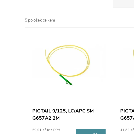
a
5
položek celkem
z
V
e
ý
n
p
í
i
p
s
r
p
PIGTAIL 9/125, LC/APC SM
PIGTA
o
G657A2 2M
G657
r
d
50,91 Kč bez DPH
41,82 K