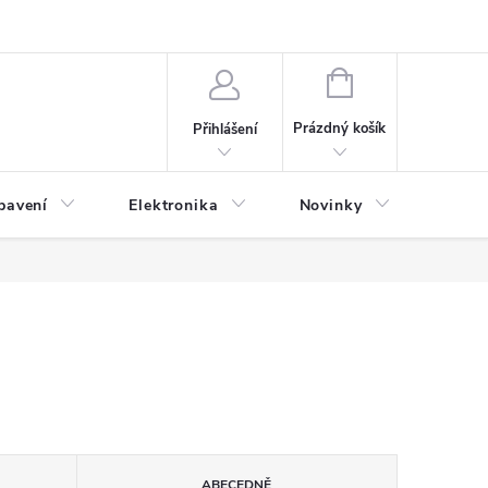
NÁKUPNÍ
KOŠÍK
Prázdný košík
Přihlášení
bavení
Elektronika
Novinky
Obch
ABECEDNĚ