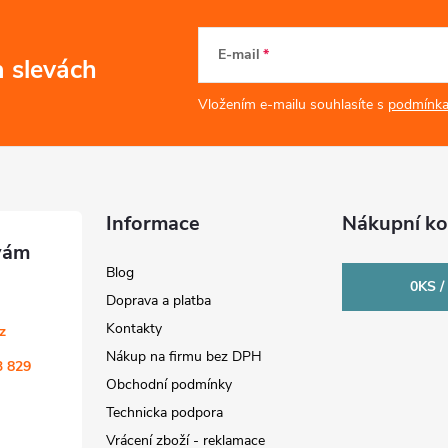
E-mail
a slevách
Vložením e-mailu souhlasíte s
podmínka
Informace
Nákupní ko
Blog
0
KS /
Doprava a platba
Kontakty
cz
Nákup na firmu bez DPH
3 829
Obchodní podmínky
Technicka podpora
Vrácení zboží - reklamace