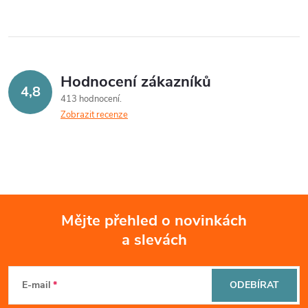
á
d
a
Hodnocení zákazníků
c
4,8
413 hodnocení
Zobrazit recenze
í
p
r
v
Mějte přehled o novinkách
k
a slevách
Z
y
á
v
E-mail
ODEBÍRAT