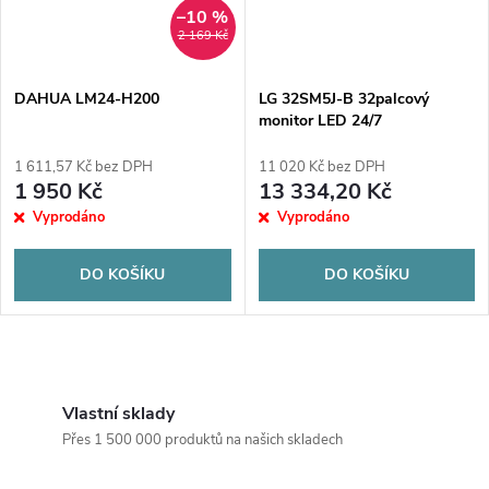
–10 %
2 169 Kč
DAHUA LM24-H200
LG 32SM5J-B 32palcový
monitor LED 24/7
1 611,57 Kč bez DPH
11 020 Kč bez DPH
1 950 Kč
13 334,20 Kč
Vyprodáno
Vyprodáno
DO KOŠÍKU
DO KOŠÍKU
O
v
Vlastní sklady
Přes 1 500 000 produktů na našich skladech
l