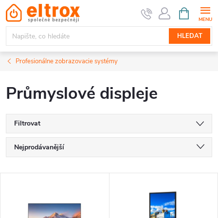
Přejít
NÁKUPNÍ
KOŠÍK
na
obsah
HLEDAT
Profesionálne zobrazovacie systémy
Průmyslové displeje
Filtrovat
Ř
Nejprodávanější
a
Nejlevnější
V
Nejdražší
z
ý
Abecedně