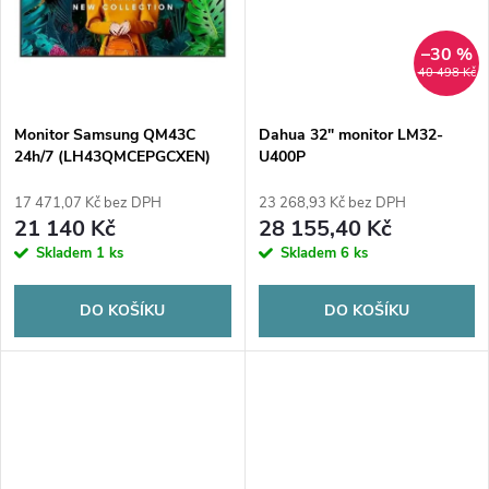
t
t
ů
–30 %
ů
40 498 Kč
Monitor Samsung QM43C
Dahua 32" monitor LM32-
24h/7 (LH43QMCEPGCXEN)
U400P
43" UHD S10 Player
17 471,07 Kč bez DPH
23 268,93 Kč bez DPH
21 140 Kč
28 155,40 Kč
Skladem
1 ks
Skladem
6 ks
DO KOŠÍKU
DO KOŠÍKU