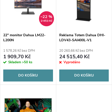
e
p
n
i
–22 %
2 451 Kč
í
s
p
22" monitor Dahua LM22-
Reklama Totem Dahua DHI-
L200N
LDV43-SAI400L-V1
p
r
1 578,26 Kč bez DPH
20 260,66 Kč bez DPH
r
1 909,70 Kč
24 515,40 Kč
o
Skladem
>50 ks
Vyprodáno
o
d
DO KOŠÍKU
DO KOŠÍKU
d
u
u
k
k