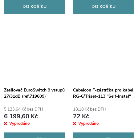
DO KOŠÍKU
DO KOŠÍKU
Zesilovač EuroSwitch 9 vstupů
Cabelcon F-zástrčka pro kabel
27/31dB (ref.719609)
RG-6/Triset-113 "Self-Instal"
5 123,64 Kč bez DPH
18,18 Kč bez DPH
6 199,60 Kč
22 Kč
Vyprodáno
Vyprodáno