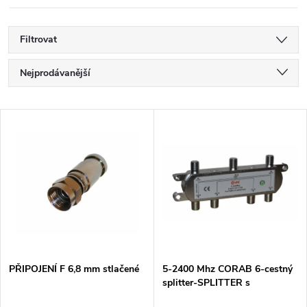
Filtrovat
Ř
Nejprodávanější
a
Nejlevnější
V
Nejdražší
z
ý
Abecedně
e
p
n
i
í
s
p
PŘIPOJENÍ F 6,8 mm stlačené
5-2400 Mhz CORAB 6-cestný
splitter-SPLITTER s
p
průchodem napětí