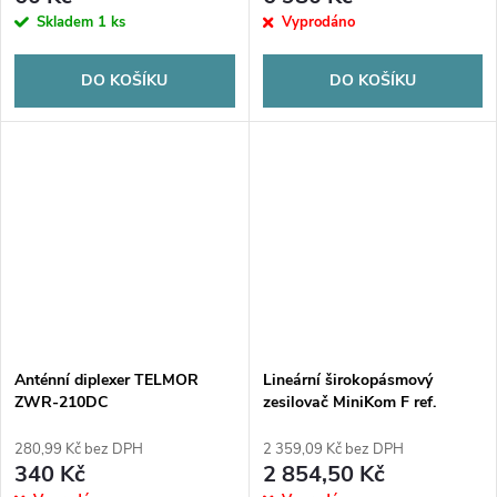
Skladem
1 ks
Vyprodáno
DO KOŠÍKU
DO KOŠÍKU
Anténní diplexer TELMOR
Lineární širokopásmový
ZWR-210DC
zesilovač MiniKom F ref.
537302
280,99 Kč bez DPH
2 359,09 Kč bez DPH
340 Kč
2 854,50 Kč