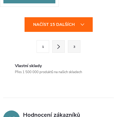
O
NAČÍST 15 DALŠÍCH
v
l
S
1
3
t
á
r
d
á
Vlastní sklady
a
n
Přes 1 500 000 produktů na našich skladech
k
c
o
í
v
á
p
n
r
Hodnocení zákazníků
í