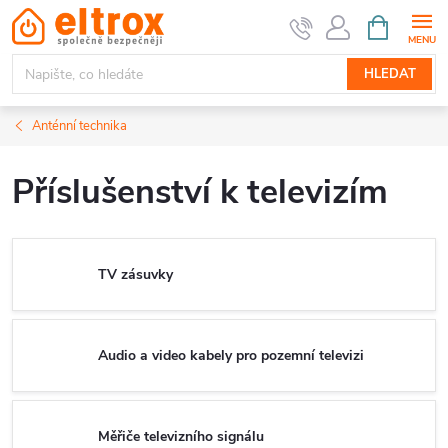
Přejít
NÁKUPNÍ
KOŠÍK
na
obsah
HLEDAT
Anténní technika
Příslušenství k televizím
TV zásuvky
Audio a video kabely pro pozemní televizi
Měřiče televizního signálu