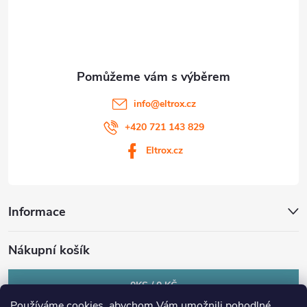
í
info
@
eltrox.cz
+420 721 143 829
Eltrox.cz
Informace
Nákupní košík
0
KS /
0 KČ
Používáme cookies, abychom Vám umožnili pohodlné