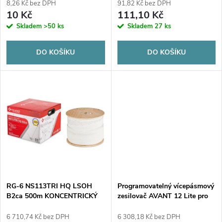
r
8,26 Kč bez DPH
91,82 Kč bez DPH
r
10 Kč
111,10 Kč
o
Skladem
>50 ks
Skladem
27 ks
o
d
DO KOŠÍKU
DO KOŠÍKU
d
u
u
k
k
t
t
ů
ů
RG-6 NS113TRI HQ LSOH
Programovatelný vícepásmový
B2ca 500m KONCENTRICKÝ
zesilovač AVANT 12 Lite pro
KABEL
pozemní signály ref. 532210
6 710,74 Kč bez DPH
6 308,18 Kč bez DPH